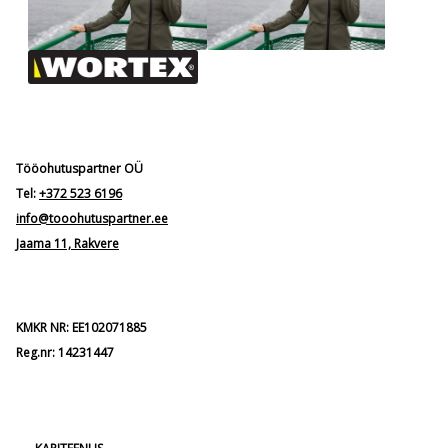
Tööohutuspartner OÜ
Tel:
+372 523 6196
info@tooohutuspartner.ee
Jaama 11, Rakvere
KMKR NR: EE102071885
Reg.nr: 14231447