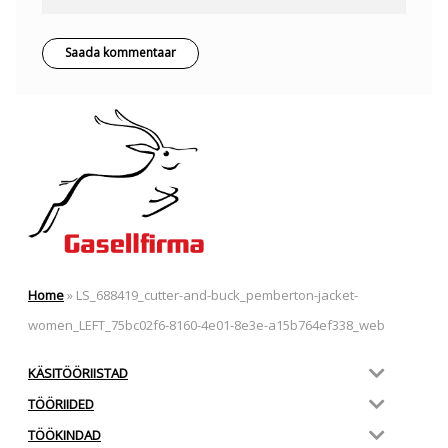
Home
»
LS_688419_cutter-and-buck_pemberton-jacket-
women_LEFT_75bc02f6-8160-4e01-8e3e-a15b764ef338_web
KÄSITÖÖRIISTAD
TÖÖRIIDED
TÖÖKINDAD