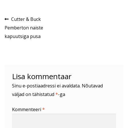
Navigeerimine
Eelmine
Cutter & Buck
postitus:
Pemberton naiste
kapuutsiga pusa
Lisa kommentaar
Sinu e-postiaadressi ei avaldata.
Nõutavad
väljad on tähistatud
*
-ga
Kommenteeri
*