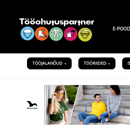
E-POO
TÖÖJALANÕUD
TÖÖRIIDED
I