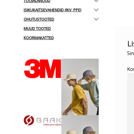
TÖÖJALANÕUD
postit
ISIKUKAITSEVAHENDID (IKV, PPE)
OHUTUSTOOTED
MUUD TOOTED
KOORMAKATTED
L
Sin
Ko