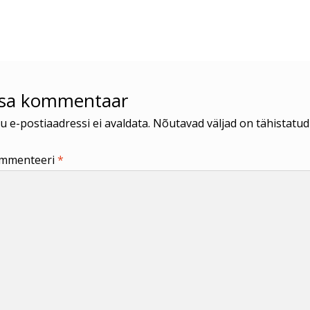
us:
isa kommentaar
u e-postiaadressi ei avaldata.
Nõutavad väljad on tähistatu
mmenteeri
*