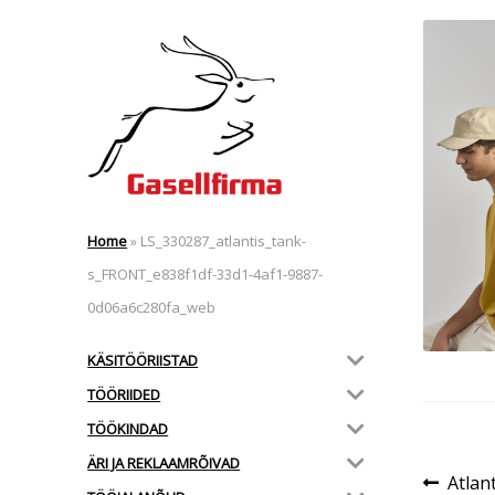
Home
»
LS_330287_atlantis_tank-
s_FRONT_e838f1df-33d1-4af1-9887-
0d06a6c280fa_web
KÄSITÖÖRIISTAD
TÖÖRIIDED
TÖÖKINDAD
ÄRI JA REKLAAMRÕIVAD
Nav
Eelmi
Atlan