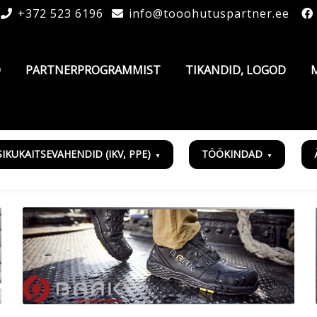
+372 523 6196
info@tooohutuspartner.ee
D
PARTNERPROGRAMMIST
TIKANDID, LOGOD
SIKUKAITSEVAHENDID (IKV, PPE)
TÖÖKINDAD