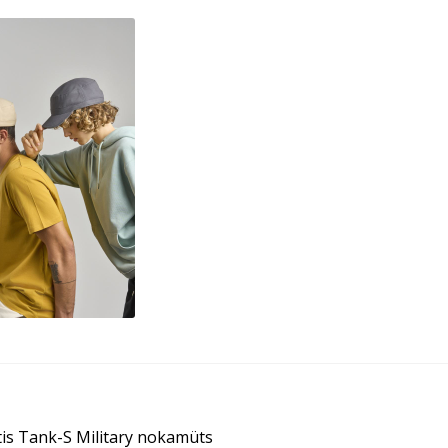
igeerimine
ne
tis Tank-S Military nokamüts