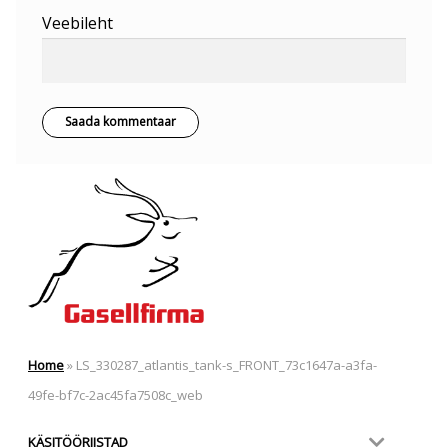
Veebileht
Home
»
LS_330287_atlantis_tank-s_FRONT_73c1647a-a3fa-
49fe-bf7c-2ac45fa7508c_web
KÄSITÖÖRIISTAD