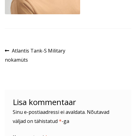
Navigeerimine
Eelmine
Atlantis Tank-S Military
postitus:
nokamüts
Lisa kommentaar
Sinu e-postiaadressi ei avaldata.
Nõutavad
väljad on tähistatud
*
-ga