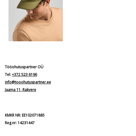
Tööohutuspartner OÜ
Tel:
+372 523 6196
info@tooohutuspartner.ee
Jaama 11, Rakvere
KMKR NR: EE102071885
Reg.nr: 14231447