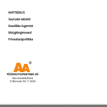
KAPITEENUS
Suuruste tabelid
Kasulikku lugemist
Müügitingimused
Privaatsuspoliitika