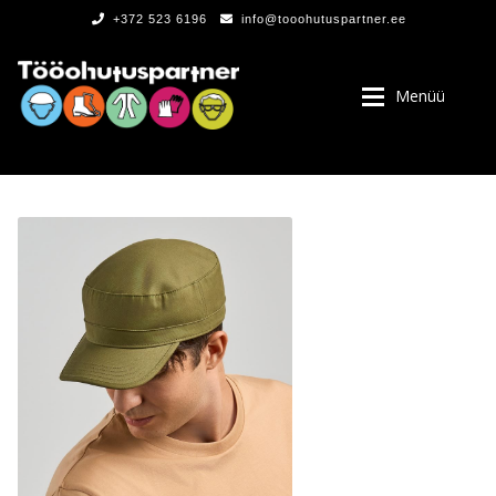
+372 523 6196
info@tooohutuspartner.ee
Menüü
PROGRAMMIST
, LOGOD