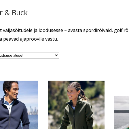
r & Buck
t väljasõitudele ja loodusesse – avasta spordirõivaid, golfirõ
ja peavad ajaproovile vastu.