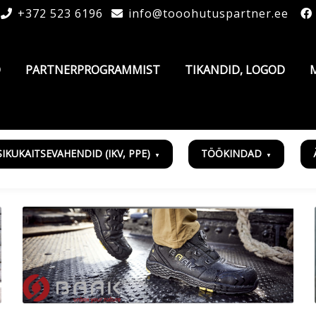
+372 523 6196
info@tooohutuspartner.ee
D
PARTNERPROGRAMMIST
TIKANDID, LOGOD
SIKUKAITSEVAHENDID (IKV, PPE)
TÖÖKINDAD