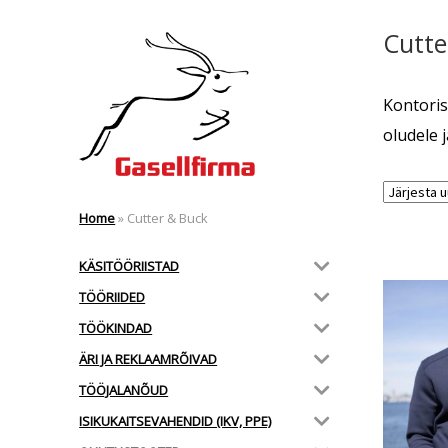
Cutte
Kontoris
oludele 
Home
»
Cutter & Buck
KÄSITÖÖRIISTAD
TÖÖRIIDED
TÖÖKINDAD
ÄRI JA REKLAAMRÕIVAD
TÖÖJALANÕUD
ISIKUKAITSEVAHENDID (IKV, PPE)