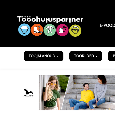
E-POO
TÖÖJALANÕUD
TÖÖRIIDED
I