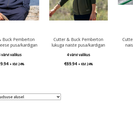
 & Buck Pemberton
Cutter & Buck Pemberton
Cutt
eese pusa/kardigan
lukuga naiste pusa/kardigan
nai
 värvi valikus
4 värvi valikus
69.94
€
69.94
+ KM 24%
+ KM 24%