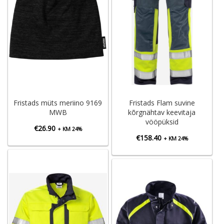
Fristads müts meriino 9169
Fristads Flam suvine
MWB
kõrgnähtav keevitaja
vööpüksid
€
26.90
+ KM 24%
€
158.40
+ KM 24%