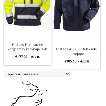
Fristads Flam suvine
kõrgnähtav keevitaja jakk
Fristads 4032 FLI tulekindel
talvejope
€
177.00
+ KM 24%
€
185.15
+ KM 24%