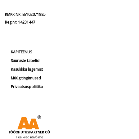
KMKR NR: EE102071885
Reg.nr: 14231447
KAPITEENUS
Suuruste tabelid
Kasulikku lugemist
Müügitingimused
Privaatsuspoliitika