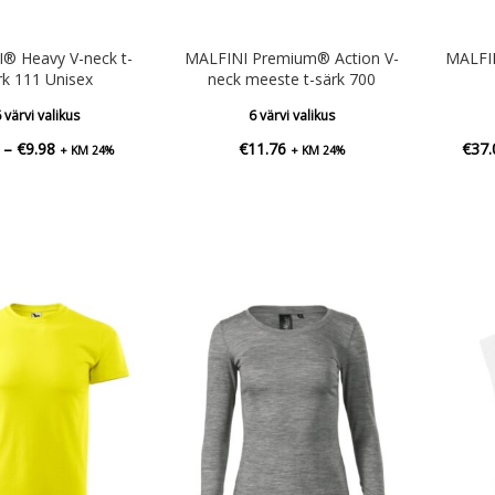
® Heavy V-neck t-
MALFINI Premium® Action V-
MALFIN
rk 111 Unisex
neck meeste t-särk 700
 värvi valikus
6 värvi valikus
Hinnavahemik:
–
€
9.98
€
11.76
€
37.
+ KM 24%
+ KM 24%
€6.32
kuni
€9.98