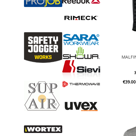
MALFIN
3
€
39.00