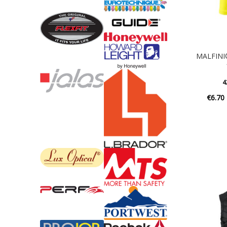
MALFINI®
4
€
6.70