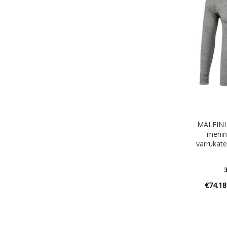
MALFINI
meriin
varrukate
3
€
74.18