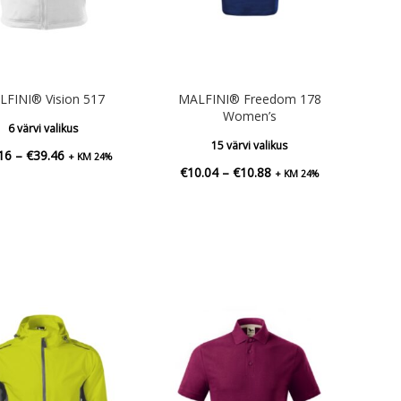
FINI® Vision 517
MALFINI® Freedom 178
Women’s
6 värvi valikus
15 värvi valikus
Hinnavahemik:
16
–
€
39.46
+ KM 24%
Hinnavahemik:
€
10.04
–
€
10.88
+ KM 24%
€38.16
€10.04
kuni
kuni
€39.46
€10.88