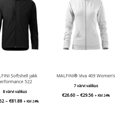
FINI Softshell jakk
MALFINI® Viva 409 Women’s
erformance 522
7 värvi valikus
8 värvi valikus
Hinnavahemik:
€
26.60
–
€
29.56
+ KM 24%
Hinnavahemik:
62
–
€
81.88
+ KM 24%
€26.60
€68.62
kuni
kuni
€29.56
€81.88