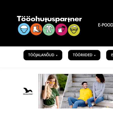
E-POO
TÖÖJALANÕUD
TÖÖRIIDED
I