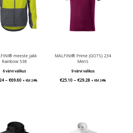
FINI® meeste jakk
MALFINI® Prime (GOTS) 234
Rainbow 538
Men’s
6 värvi valikus
9 värvi valikus
Hinnavahemik:
Hinnavahemik:
24
–
€
69.60
€
25.10
–
€
29.28
+ KM 24%
+ KM 24%
€67.24
€25.10
kuni
kuni
€69.60
€29.28