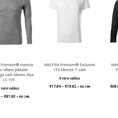
 Premium® meeste
MALFINI Premium® Exclusive
MAL
o villane pikkade
153 Meeste T-särk
P
ga särk Merino Rise
8 värvi valikus
LS 159
Hinnavahemik:
€
17.84
–
€
19.82
€
68.
+ KM 24%
 värvi valikus
€17.84
Hinnavahemik:
–
€
81.60
+ KM 24%
kuni
€74.18
€19.82
kuni