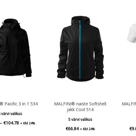
€81.60
 Pacific 3 in 1 534
MALFINI® naiste Softshell
MALFIN
jakk Cool 514
 värvi valikus
5 värvi valikus
Hinnavahemik:
–
€
104.78
+ KM 24%
€
66.84
€
9.
+ KM 24%
€73.34