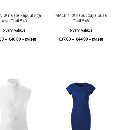
I® naiste kapuutsiga
MALFINI® kapuutsiga pusa
pusa Trail 549
Trail 548
6 värvi valikus
6 värvi valikus
Hinnavahemik:
Hinnavahemik:
00
–
€
40.80
€
37.00
–
€
44.80
+ KM 24%
+ KM 24%
€37.00
€37.00
kuni
kuni
€40.80
€44.80