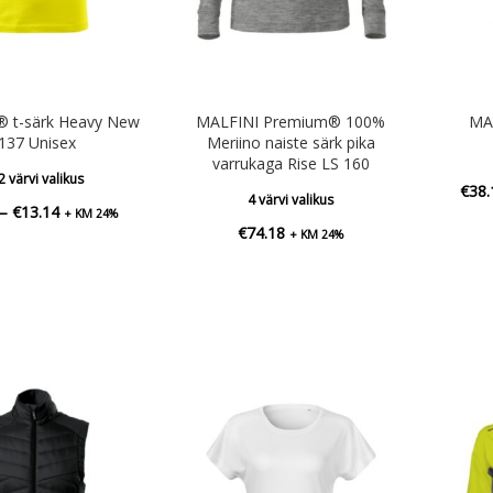
 t-särk Heavy New
MALFINI Premium® 100%
MAL
137 Unisex
Meriino naiste särk pika
varrukaga Rise LS 160
2 värvi valikus
€
38.
4 värvi valikus
Hinnavahemik:
–
€
13.14
+ KM 24%
€
74.18
+ KM 24%
€6.70
kuni
€13.14