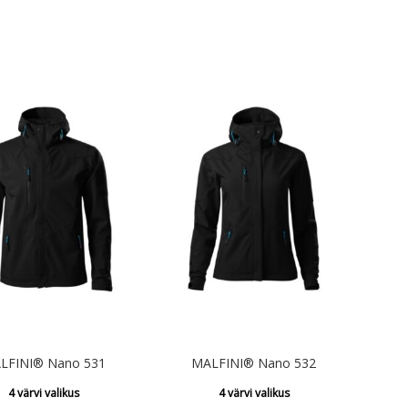
€9.02
€54.60
kuni
kuni
€9.34
€68.26
LFINI® Nano 531
MALFINI® Nano 532
4 värvi valikus
4 värvi valikus