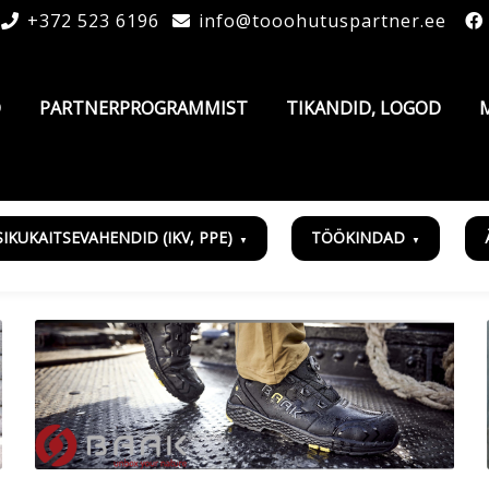
+372 523 6196
info@tooohutuspartner.ee
D
PARTNERPROGRAMMIST
TIKANDID, LOGOD
SIKUKAITSEVAHENDID (IKV, PPE)
TÖÖKINDAD