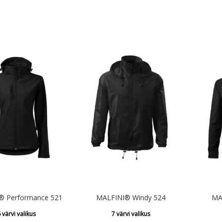
kuni
€104.78
® Performance 521
MALFINI® Windy 524
MA
 värvi valikus
7 värvi valikus