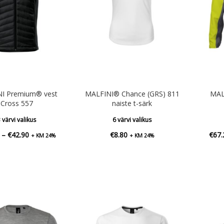
I Premium® vest
MALFINI® Chance (GRS) 811
MAL
Cross 557
naiste t-särk
 värvi valikus
6 värvi valikus
Hinnavahemik:
–
€
42.90
€
8.80
€
67.
+ KM 24%
+ KM 24%
€39.00
kuni
€42.90