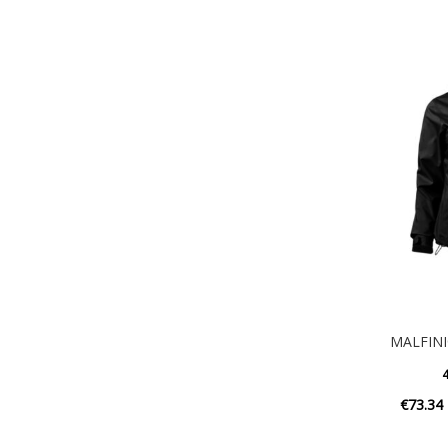
MALFINI®
4
€
73.34