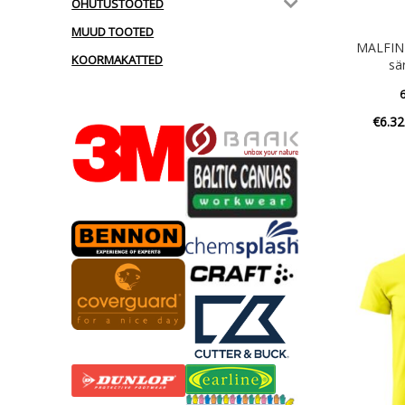
OHUTUSTOOTED
MUUD TOOTED
MALFINI
KOORMAKATTED
sä
6
€
6.32