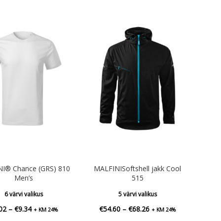
I® Chance (GRS) 810
MALFINISoftshell jakk Cool
Men’s
515
6 värvi valikus
5 värvi valikus
Hinnavahemik:
Hinnavahemik:
02
–
€
9.34
€
54.60
–
€
68.26
+ KM 24%
+ KM 24%