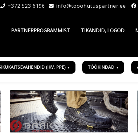
+372 523 6196
info@tooohutuspartner.ee
D
PARTNERPROGRAMMIST
TIKANDID, LOGOD
SIKUKAITSEVAHENDID (IKV, PPE)
TÖÖKINDAD