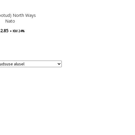
ootud) North Ways
Nato
62.85
+ KM 24%