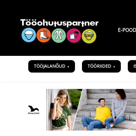
E-POO
TÖÖJALANÕUD
TÖÖRIIDED
I