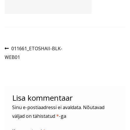
Navigeerimine
Eelmine
011661_ETOSHAII-BLK-
postitus:
WEB01
Lisa kommentaar
Sinu e-postiaadressi ei avaldata.
Nõutavad
väljad on tähistatud
*
-ga