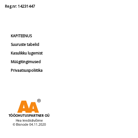
Reg.nr: 14231447
KAPITEENUS
Suuruste tabelid
Kasulikku lugemist
Müügitingimused
Privaatsuspoliitika