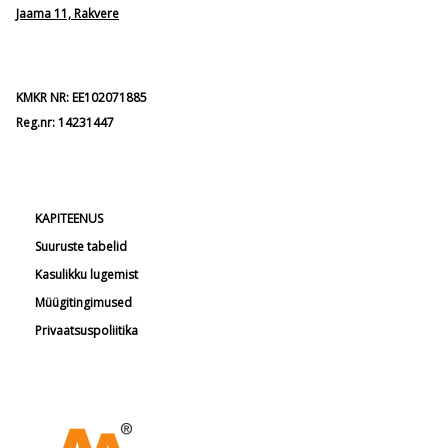
Jaama 11, Rakvere
KMKR NR: EE102071885
Reg.nr: 14231447
KAPITEENUS
Suuruste tabelid
Kasulikku lugemist
Müügitingimused
Privaatsuspoliitika