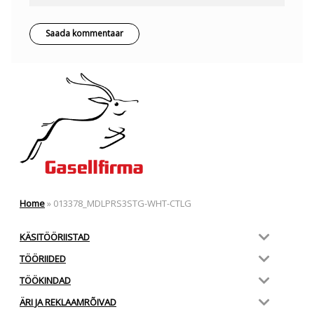
Home
»
013378_MDLPRS3STG-WHT-CTLG
KÄSITÖÖRIISTAD
TÖÖRIIDED
TÖÖKINDAD
ÄRI JA REKLAAMRÕIVAD