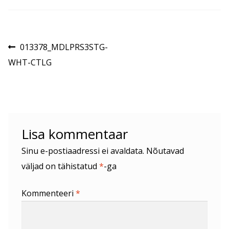
Navigeerimine
Eelmine
013378_MDLPRS3STG-
postitus:
WHT-CTLG
Lisa kommentaar
Sinu e-postiaadressi ei avaldata.
Nõutavad
väljad on tähistatud
*
-ga
Kommenteeri
*