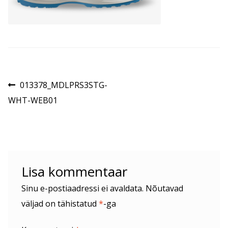
Navigeerimine
Eelmine
013378_MDLPRS3STG-
postitus:
WHT-WEB01
Lisa kommentaar
Sinu e-postiaadressi ei avaldata.
Nõutavad
väljad on tähistatud
*
-ga