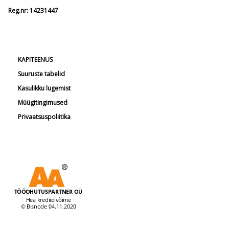
Reg.nr: 14231447
KAPITEENUS
Suuruste tabelid
Kasulikku lugemist
Müügitingimused
Privaatsuspoliitika