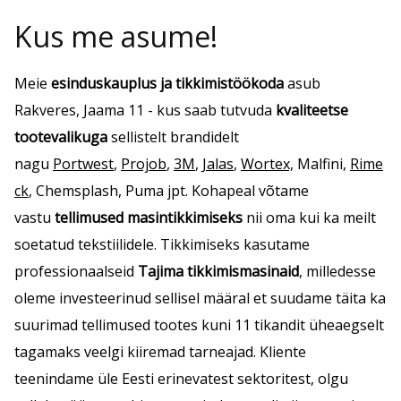
Kus me asume!
Meie
esinduskauplus ja tikkimistöökoda
asub
Rakveres, Jaama 11 - kus saab tutvuda
kvaliteetse
tootevalikuga
sellistelt brandidelt
nagu
Portwest
,
Projob
,
3M
,
Jalas
,
Wortex,
Malfini,
Rime
ck
, Chemsplash, Puma jpt. Kohapeal võtame
vastu
tellimused masintikkimiseks
nii oma kui ka meilt
soetatud tekstiilidele. Tikkimiseks kasutame
professionaalseid
Tajima tikkimismasinaid
, milledesse
oleme investeerinud sellisel määral et suudame täita ka
suurimad tellimused tootes kuni 11 tikandit üheaegselt
tagamaks veelgi kiiremad tarneajad. Kliente
teenindame üle Eesti erinevatest sektoritest, olgu