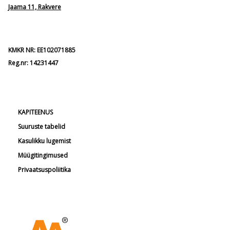
Jaama 11, Rakvere
KMKR NR: EE102071885
Reg.nr: 14231447
KAPITEENUS
Suuruste tabelid
Kasulikku lugemist
Müügitingimused
Privaatsuspoliitika