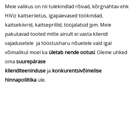
Meie valikus on nii tulekindlad rõivad, kõrgnähtav ehk
HiViz kaitseriietus, igapäevased töökindad,
kaitsekiivrid, kaitseprillid, tööjalatsid jpm. Meie
pakutavad tooted mitte ainult ei vasta kliendi
vajadusetele ja tööstusharu nõuetele vaid igal
võimalikul moel ka
ületab nende ootusi
. Oleme uhked
oma
suurepärase
klienditeeninduse
ja
konkurentsivõimelise
hinnapoliitika
üle.