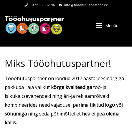
+372 523 6196
info@tooohutuspartner.ee
Menüü
Miks Tööohutuspartner!
PROGRAMMIST
Tööohutuspartner on loodud 2017 aastal eesmärgiga
pakkuda laia valikut
kõrge kvaliteediga
töö-ja
, LOGOD
isikukaitsevahendeid ning äri-ja reklaamrõivaid
kombineerides need vajadusel
parima tikitud logo või
sõnumiga
ning seda põhimõttel et
hea ei pea olema
kallis.