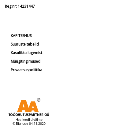
Reg.nr: 14231447
KAPITEENUS
Suuruste tabelid
Kasulikku lugemist
Müügitingimused
Privaatsuspoliitika