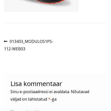
Navigeerimine
Eelmine
013433_MODULOS1PS-
postitus:
112-WEB03
Lisa kommentaar
Sinu e-postiaadressi ei avaldata.
Nõutavad
väljad on tähistatud
*
-ga