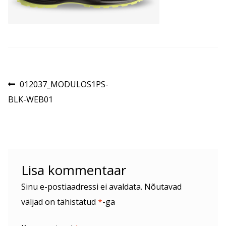
Navigeerimine
Eelmine
012037_MODULOS1PS-
postitus:
BLK-WEB01
Lisa kommentaar
Sinu e-postiaadressi ei avaldata.
Nõutavad
väljad on tähistatud
*
-ga