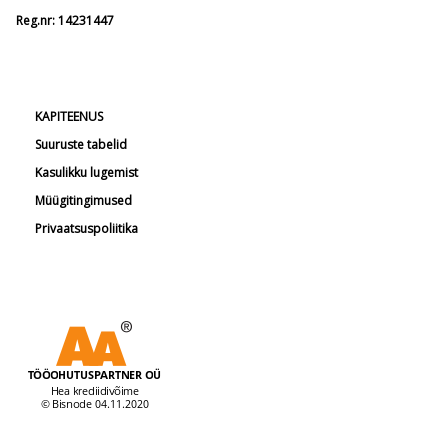
Reg.nr: 14231447
KAPITEENUS
Suuruste tabelid
Kasulikku lugemist
Müügitingimused
Privaatsuspoliitika