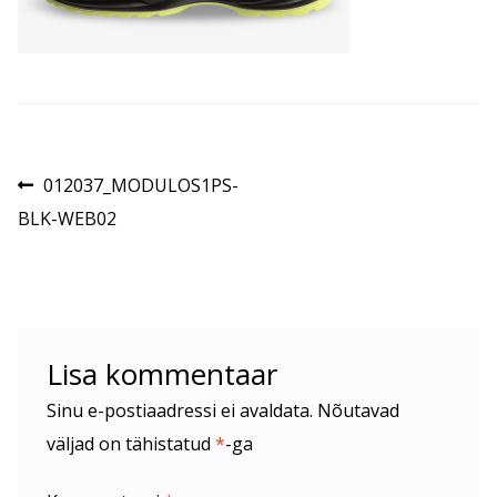
Navigeerimine
Eelmine
012037_MODULOS1PS-
postitus:
BLK-WEB02
Lisa kommentaar
Sinu e-postiaadressi ei avaldata.
Nõutavad
väljad on tähistatud
*
-ga