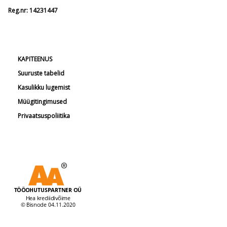
Reg.nr: 14231447
KAPITEENUS
Suuruste tabelid
Kasulikku lugemist
Müügitingimused
Privaatsuspoliitika