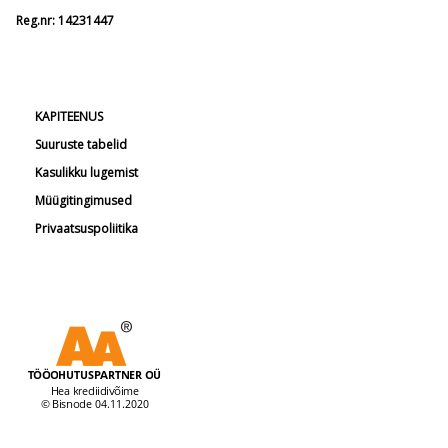
Reg.nr: 14231447
KAPITEENUS
Suuruste tabelid
Kasulikku lugemist
Müügitingimused
Privaatsuspoliitika