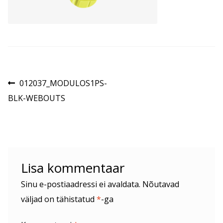
Navigeerimine
Eelmine
012037_MODULOS1PS-
postitus:
BLK-WEBOUTS
Lisa kommentaar
Sinu e-postiaadressi ei avaldata.
Nõutavad
väljad on tähistatud
*
-ga