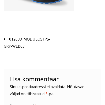
Navigeerimine
Eelmine
012038_MODULOS1PS-
postitus:
GRY-WEB03
Lisa kommentaar
Sinu e-postiaadressi ei avaldata.
Nõutavad
väljad on tähistatud
*
-ga