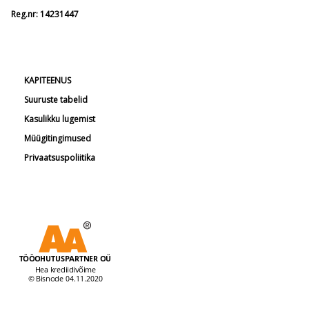
Reg.nr: 14231447
KAPITEENUS
Suuruste tabelid
Kasulikku lugemist
Müügitingimused
Privaatsuspoliitika