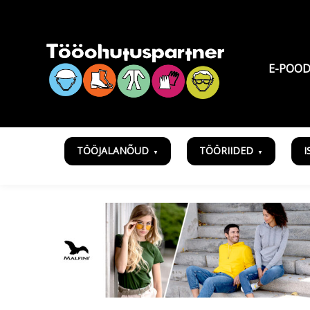
E-POO
TÖÖJALANÕUD
TÖÖRIIDED
I