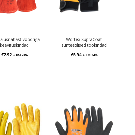
 alusnahast voodriga
Wortex SupraCoat
keevituskindad
sünteetilised töökindad
€
2.92
€
6.94
+ KM 24%
+ KM 24%