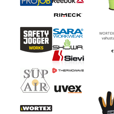
WORTEX 
vahusta
€