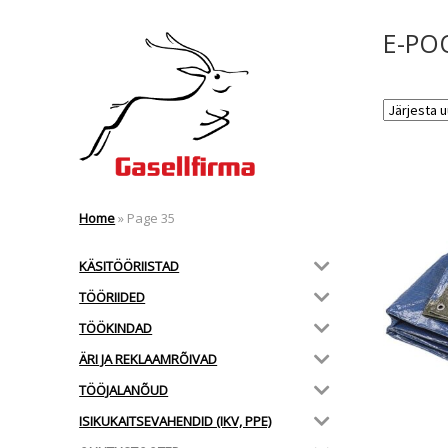
E-PO
Home
»
Page 35
KÄSITÖÖRIISTAD
TÖÖRIIDED
TÖÖKINDAD
ÄRI JA REKLAAMRÕIVAD
TÖÖJALANÕUD
ISIKUKAITSEVAHENDID (IKV, PPE)