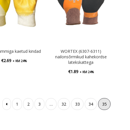
lkummiga kaetud kindad
WORTEX (6307-6311)
nailonsõrmikud kahekordse
€
2.69
+ KM 24%
latekskattega
€
1.89
+ KM 24%
1
2
3
…
32
33
34
35