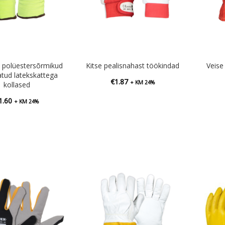
polüestersõrmikud
Kitse pealisnahast töökindad
Veise
tud latekskattega
€
1.87
+ KM 24%
kollased
1.60
+ KM 24%