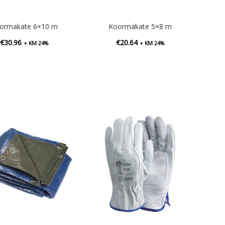
ormakate 6×10 m
Koormakate 5×8 m
€
30.96
€
20.64
+ KM 24%
+ KM 24%