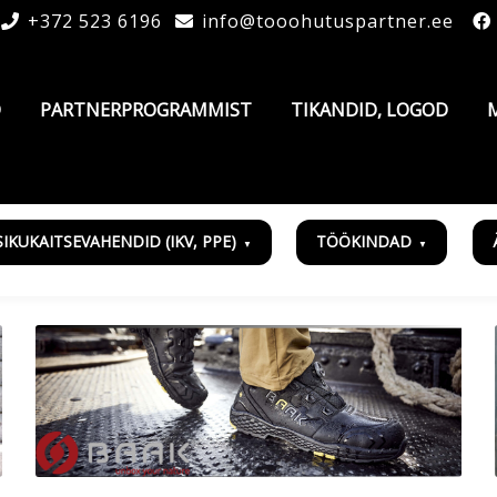
+372 523 6196
info@tooohutuspartner.ee
D
PARTNERPROGRAMMIST
TIKANDID, LOGOD
SIKUKAITSEVAHENDID (IKV, PPE)
TÖÖKINDAD