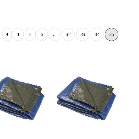
1
2
3
…
32
33
34
35