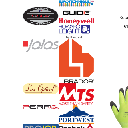
Koo
€