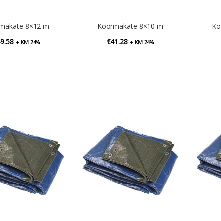
makate 8×12 m
Koormakate 8×10 m
Ko
49.58
€
41.28
+ KM 24%
+ KM 24%