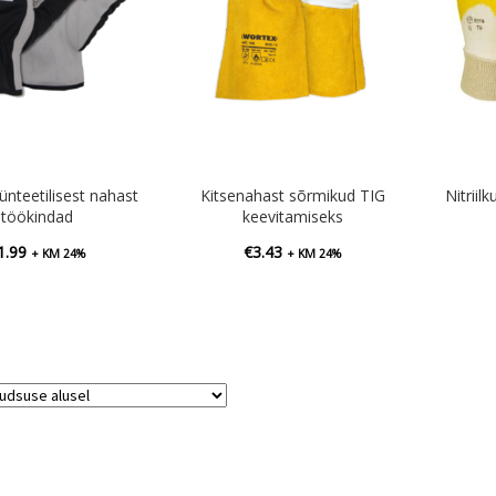
ünteetilisest nahast
Kitsenahast sõrmikud TIG
Nitrii
töökindad
keevitamiseks
1.99
€
3.43
+ KM 24%
+ KM 24%