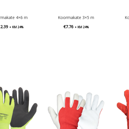
rmakate 4×6 m
Koormakate 3×5 m
K
12.39
€
7.76
+ KM 24%
+ KM 24%