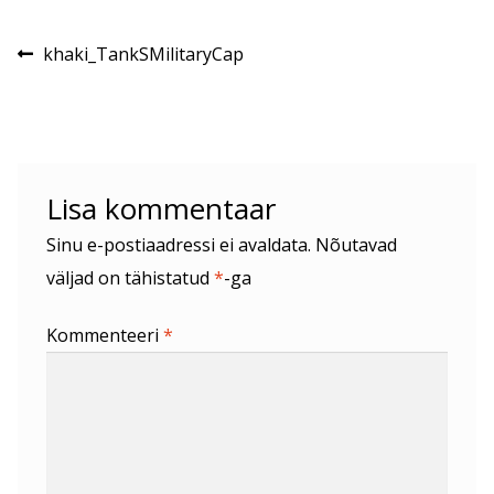
Navigeerimine
Eelmine
khaki_TankSMilitaryCap
postitus:
Lisa kommentaar
Sinu e-postiaadressi ei avaldata.
Nõutavad
väljad on tähistatud
*
-ga
Kommenteeri
*