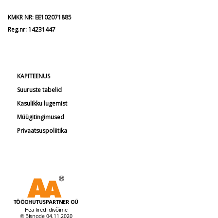
KMKR NR: EE102071885
Reg.nr: 14231447
KAPITEENUS
Suuruste tabelid
Kasulikku lugemist
Müügitingimused
Privaatsuspoliitika