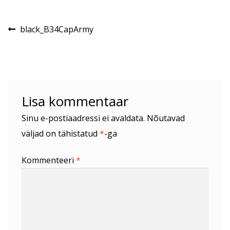
Navigeerimine
Eelmine
black_B34CapArmy
postitus:
Lisa kommentaar
Sinu e-postiaadressi ei avaldata.
Nõutavad
väljad on tähistatud
*
-ga
Kommenteeri
*