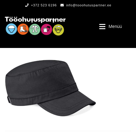
+372 523 6196
info@tooohutuspartner.ee
Menüü
PROGRAMMIST
, LOGOD