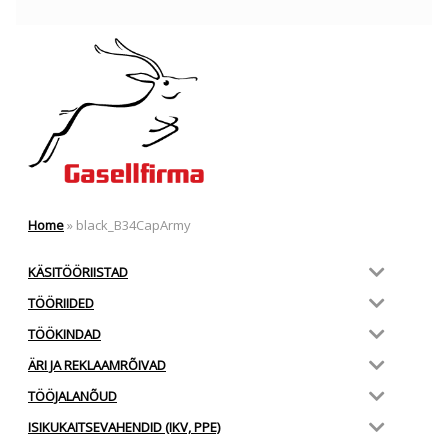
Home
»
black_B34CapArmy
KÄSITÖÖRIISTAD
TÖÖRIIDED
TÖÖKINDAD
ÄRI JA REKLAAMRÕIVAD
TÖÖJALANÕUD
ISIKUKAITSEVAHENDID (IKV, PPE)