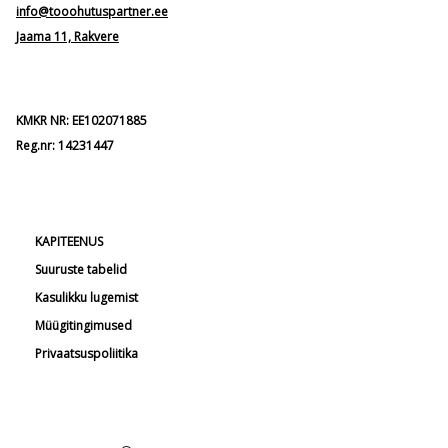
info@tooohutuspartner.ee
Jaama 11, Rakvere
KMKR NR: EE102071885
Reg.nr: 14231447
KAPITEENUS
Suuruste tabelid
Kasulikku lugemist
Müügitingimused
Privaatsuspoliitika