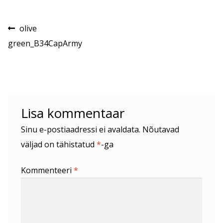
Navigeerimine
Eelmine
olive
postitus:
green_B34CapArmy
Lisa kommentaar
Sinu e-postiaadressi ei avaldata.
Nõutavad
väljad on tähistatud
*
-ga
Kommenteeri
*