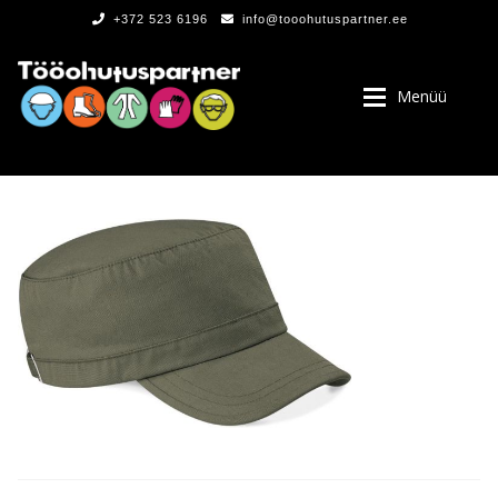
+372 523 6196
info@tooohutuspartner.ee
Menüü
PROGRAMMIST
, LOGOD