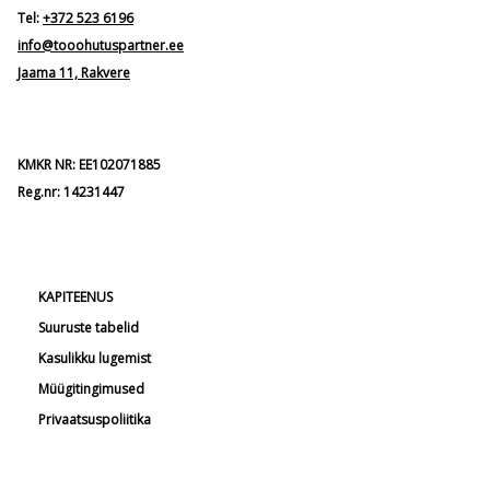
Tel:
+372 523 6196
info@tooohutuspartner.ee
Jaama 11, Rakvere
KMKR NR: EE102071885
Reg.nr: 14231447
KAPITEENUS
Suuruste tabelid
Kasulikku lugemist
Müügitingimused
Privaatsuspoliitika