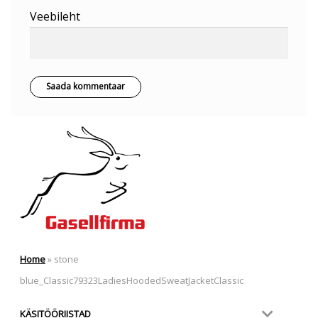
Veebileht
Home
»
stone
blue_Classic79323LadiesHoodedSweatJacketClassic
KÄSITÖÖRIISTAD