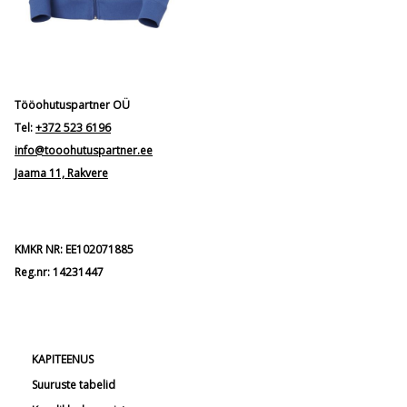
Tööohutuspartner OÜ
Tel:
+372 523 6196
info@tooohutuspartner.ee
Jaama 11, Rakvere
KMKR NR: EE102071885
Reg.nr: 14231447
KAPITEENUS
Suuruste tabelid