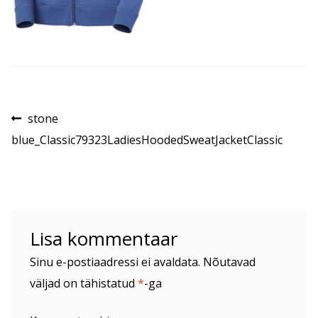
Navigeerimine
Eelmine
stone
postitus:
blue_Classic79323LadiesHoodedSweatJacketClassic
Lisa kommentaar
Sinu e-postiaadressi ei avaldata.
Nõutavad
väljad on tähistatud
*
-ga