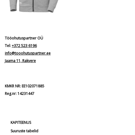
Tööohutuspartner OÜ
Tel:
+372 523 6196
info@tooohutuspartner.ee
Jaama 11, Rakvere
KMKR NR: EE102071885
Reg.nr: 14231447
KAPITEENUS
Suuruste tabelid