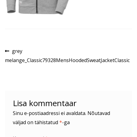
Navigeerimine
Eelmine
grey
postitus:
melange_Classic79328MensHoodedSweatJacketClassic
Lisa kommentaar
Sinu e-postiaadressi ei avaldata.
Nõutavad
väljad on tähistatud
*
-ga