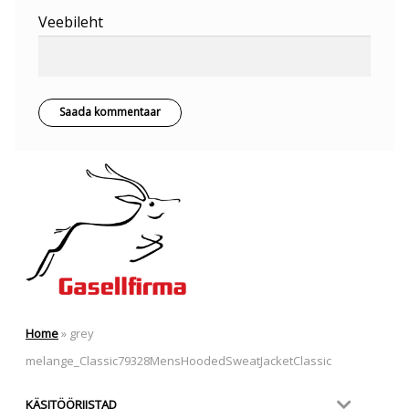
Veebileht
Home
»
grey
melange_Classic79328MensHoodedSweatJacketClassic
KÄSITÖÖRIISTAD