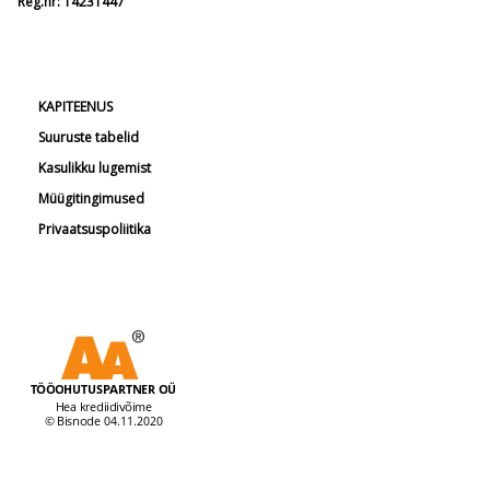
Reg.nr: 14231447
KAPITEENUS
Suuruste tabelid
Kasulikku lugemist
Müügitingimused
Privaatsuspoliitika