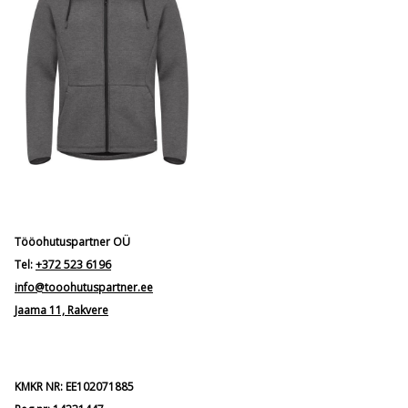
Tööohutuspartner OÜ
Tel:
+372 523 6196
info@tooohutuspartner.ee
Jaama 11, Rakvere
KMKR NR: EE102071885