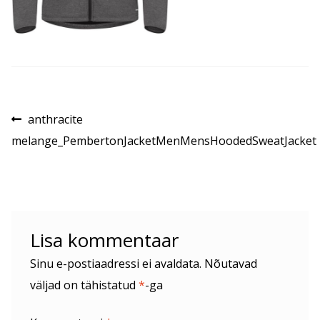
Navigeerimine
Eelmine
anthracite
postitus:
melange_PembertonJacketMenMensHoodedSweatJacket
Lisa kommentaar
Sinu e-postiaadressi ei avaldata.
Nõutavad
väljad on tähistatud
*
-ga