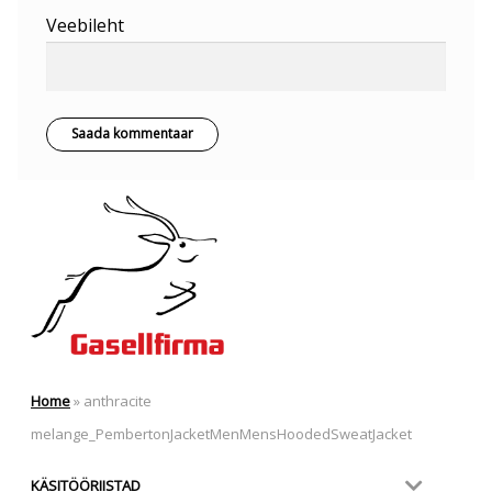
Veebileht
Home
»
anthracite
melange_PembertonJacketMenMensHoodedSweatJacket
KÄSITÖÖRIISTAD