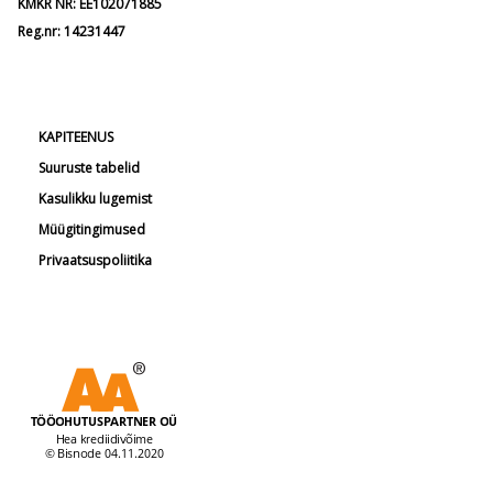
KMKR NR: EE102071885
Reg.nr: 14231447
KAPITEENUS
Suuruste tabelid
Kasulikku lugemist
Müügitingimused
Privaatsuspoliitika