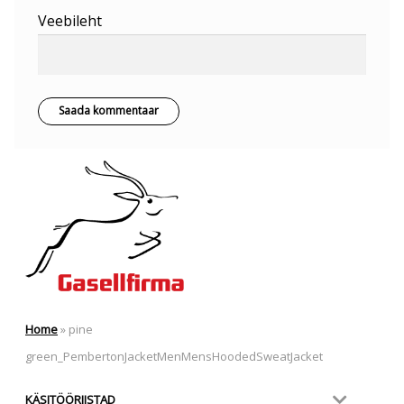
Veebileht
Home
»
pine
green_PembertonJacketMenMensHoodedSweatJacket
KÄSITÖÖRIISTAD