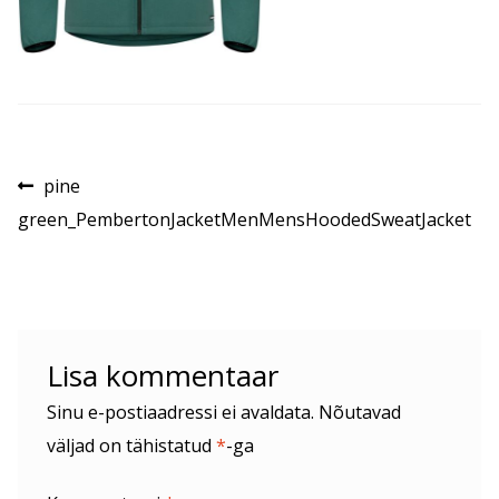
Navigeerimine
Eelmine
pine
postitus:
green_PembertonJacketMenMensHoodedSweatJacket
Lisa kommentaar
Sinu e-postiaadressi ei avaldata.
Nõutavad
väljad on tähistatud
*
-ga