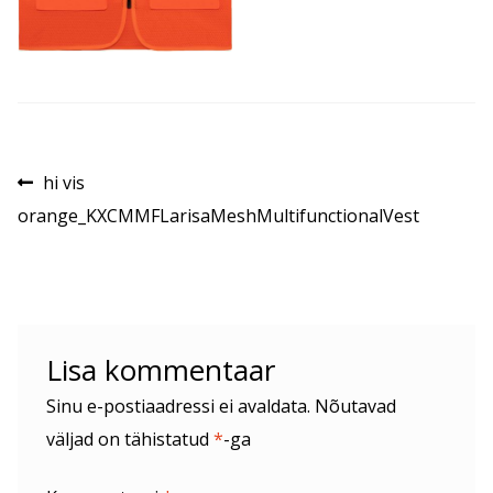
Navigeerimine
Eelmine
hi vis
postitus:
orange_KXCMMFLarisaMeshMultifunctionalVest
Lisa kommentaar
Sinu e-postiaadressi ei avaldata.
Nõutavad
väljad on tähistatud
*
-ga