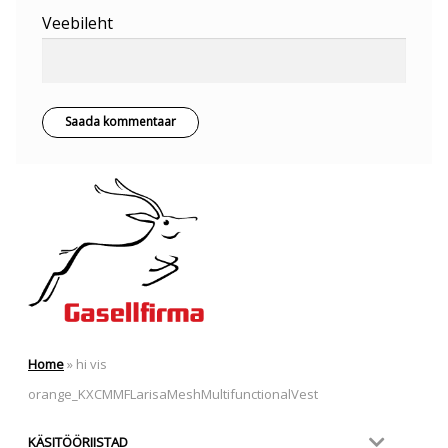
Veebileht
Home
»
hi vis
orange_KXCMMFLarisaMeshMultifunctionalVest
KÄSITÖÖRIISTAD