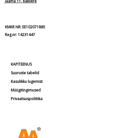
Jaama 11, Rakvere
KMKR NR: EE102071885
Reg.nr: 14231447
KAPITEENUS
Suuruste tabelid
Kasulikku lugemist
Müügitingimused
Privaatsuspoliitika