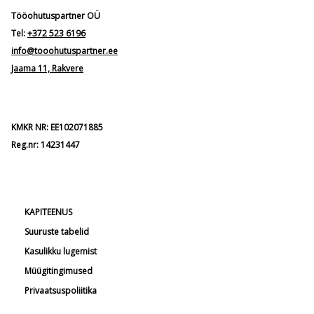
Tööohutuspartner OÜ
Tel:
+372 523 6196
info@tooohutuspartner.ee
Jaama 11, Rakvere
KMKR NR: EE102071885
Reg.nr: 14231447
KAPITEENUS
Suuruste tabelid
Kasulikku lugemist
Müügitingimused
Privaatsuspoliitika