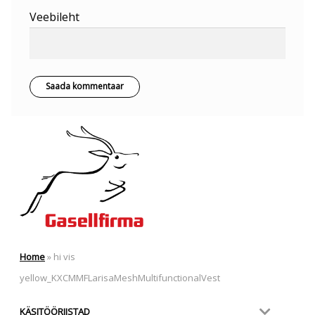
Veebileht
Home
»
hi vis
yellow_KXCMMFLarisaMeshMultifunctionalVest
KÄSITÖÖRIISTAD