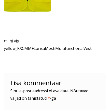
Navigeerimine
Eelmine
hi vis
postitus:
yellow_KXCMMFLarisaMeshMultifunctionalVest
Lisa kommentaar
Sinu e-postiaadressi ei avaldata.
Nõutavad
väljad on tähistatud
*
-ga