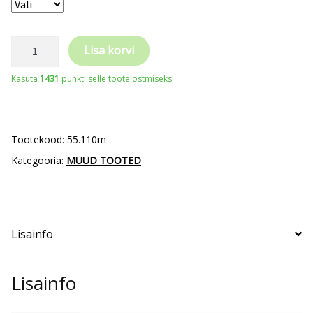
110M/110BM
Lisa korvi
6
Kasuta
1431
punkti selle toote ostmiseks!
Panel
Mesh
Cap
Tootekood:
55.110m
kogus
Kategooria:
MUUD TOOTED
Lisainfo
Lisainfo