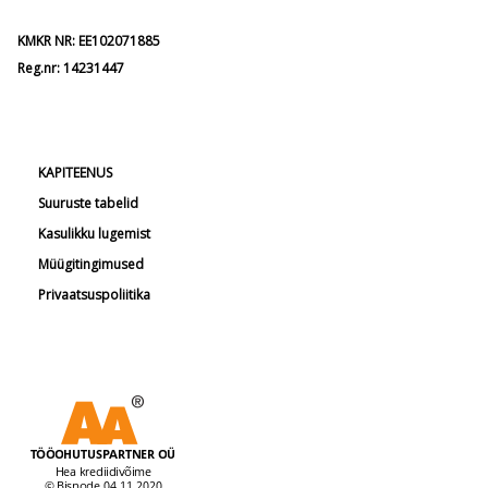
KMKR NR: EE102071885
Reg.nr: 14231447
KAPITEENUS
Suuruste tabelid
Kasulikku lugemist
Müügitingimused
Privaatsuspoliitika