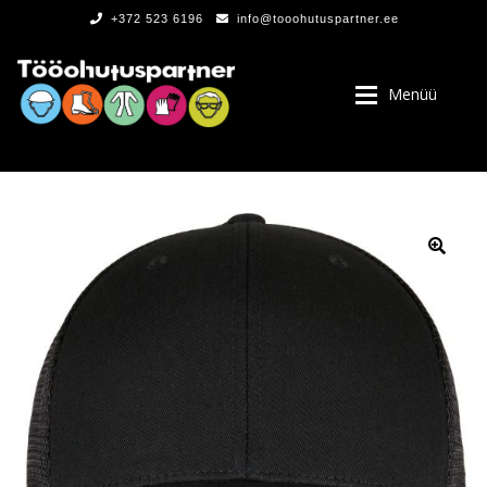
+372 523 6196
info@tooohutuspartner.ee
Menüü
PROGRAMMIST
, LOGOD