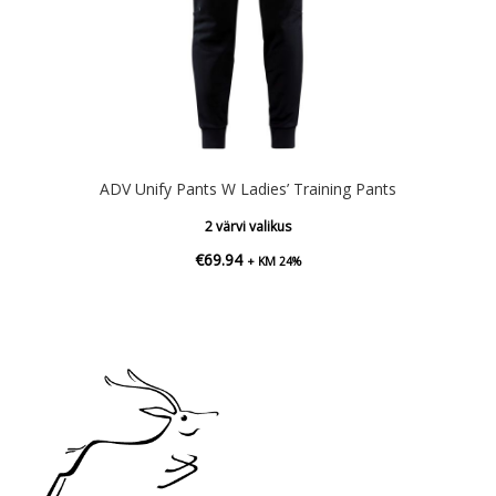
ADV Unify Pants W Ladies’ Training Pants
2 värvi valikus
€
69.94
+ KM 24%