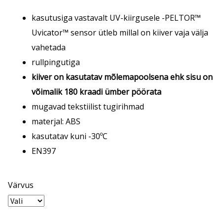
kasutusiga vastavalt UV-kiirgusele -PELTOR™
Uvicator™ sensor ütleb millal on kiiver vaja välja
vahetada
rullpingutiga
kiiver on kasutatav mõlemapoolsena ehk sisu on
võimalik 180 kraadi ümber pöörata
mugavad tekstiilist tugirihmad
materjal: ABS
kasutatav kuni -30ºC
EN397
Värvus