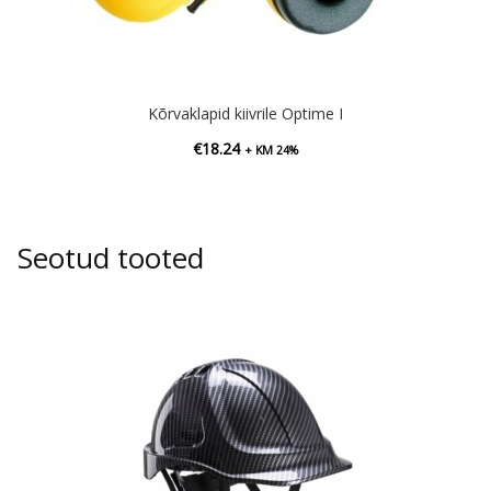
Kõrvaklapid kiivrile Optime I
€
18.24
+ KM 24%
Seotud tooted