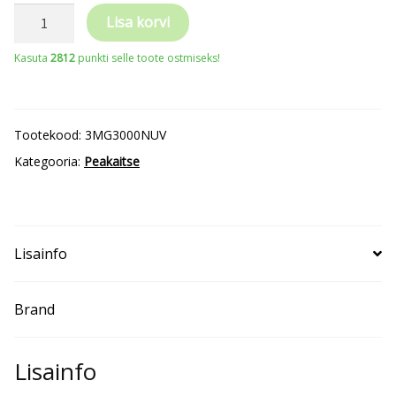
3M
Lisa korvi
kaitsekiiver
Kasuta
2812
punkti selle toote ostmiseks!
G3000NUV
Solaris
kogus
Tootekood:
3MG3000NUV
Kategooria:
Peakaitse
Lisainfo
Brand
Lisainfo