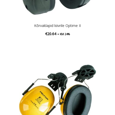
Kõrvaklapid kiivrile Optime II
€
20.64
+ KM 24%