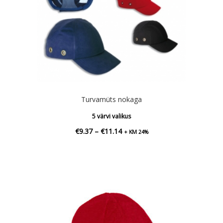
Turvamüts nokaga
5 värvi valikus
Hinnavahemik:
€
9.37
–
€
11.14
+ KM 24%
€9.37
kuni
€11.14