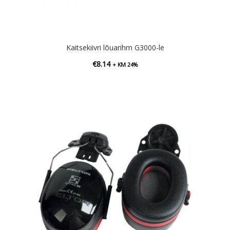
Kaitsekiivri lõuarihm G3000-le
€
8.14
+ KM 24%