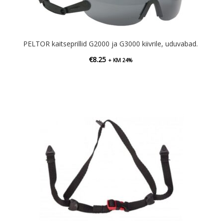
PELTOR kaitseprillid G2000 ja G3000 kiivrile, uduvabad.
€
8.25
+ KM 24%