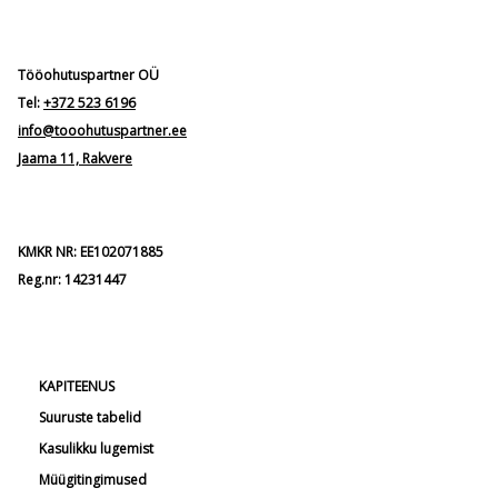
Tööohutuspartner OÜ
Tel:
+372 523 6196
info@tooohutuspartner.ee
Jaama 11, Rakvere
KMKR NR: EE102071885
Reg.nr: 14231447
KAPITEENUS
Suuruste tabelid
Kasulikku lugemist
Müügitingimused