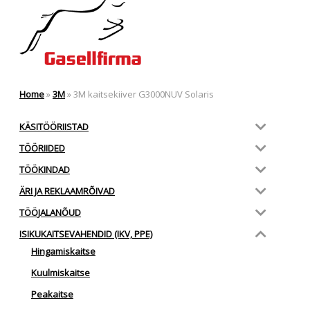
Home
»
3M
»
3M kaitsekiiver G3000NUV Solaris
KÄSITÖÖRIISTAD
TÖÖRIIDED
TÖÖKINDAD
ÄRI JA REKLAAMRÕIVAD
TÖÖJALANÕUD
ISIKUKAITSEVAHENDID (IKV, PPE)
Hingamiskaitse
Kuulmiskaitse
Peakaitse