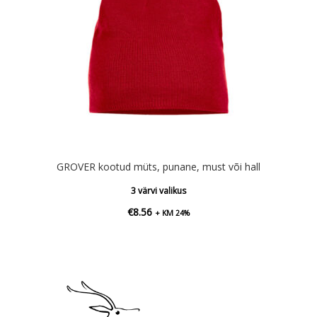
GROVER kootud müts, punane, must või hall
3 värvi valikus
€
8.56
+ KM 24%