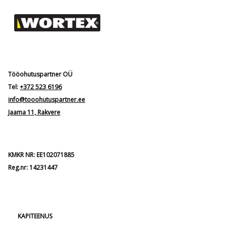
Tööohutuspartner OÜ
Tel:
+372 523 6196
info@tooohutuspartner.ee
Jaama 11, Rakvere
KMKR NR: EE102071885
Reg.nr: 14231447
KAPITEENUS