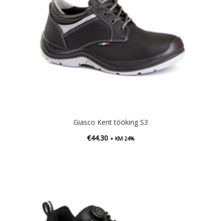
Giasco Kent tööking S3
€
44.30
+ KM 24%