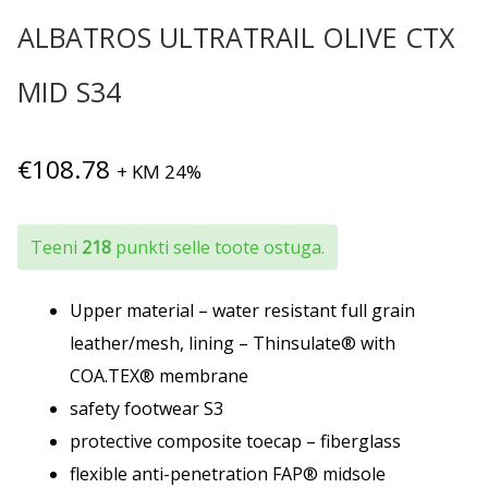
ALBATROS ULTRATRAIL OLIVE CTX
MID S34
€
108.78
+ KM 24%
Teeni
218
punkti selle toote ostuga.
Upper material – water resistant full grain
leather/mesh, lining – Thinsulate® with
COA.TEX® membrane
safety footwear S3
protective composite toecap – fiberglass
flexible anti-penetration FAP® midsole