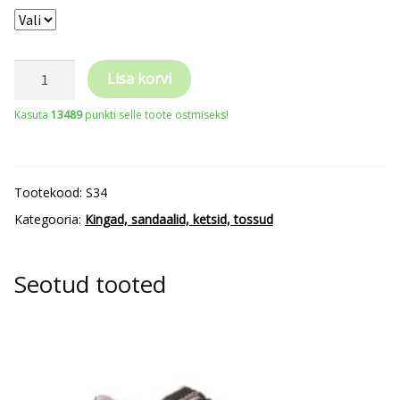
ALBATROS
Lisa korvi
ULTRATRAIL
Kasuta
13489
punkti selle toote ostmiseks!
OLIVE
CTX
MID
Tootekood:
S34
S34
Kategooria:
Kingad, sandaalid, ketsid, tossud
kogus
Seotud tooted