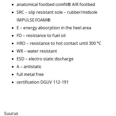
anatomical footbed comfit® AIR footbed
SRC – slip resistant sole – rubber/midsole
IMPULSE.FOAM®
E – energy absorption in the heel area
FO – resistance to fuel oil
HRO – resistance to hot contact until 300 °C
WR – water resistant
ESD – electro static discharge
A – antistatic
full metal free
certification DGUV 112-191
Suurus