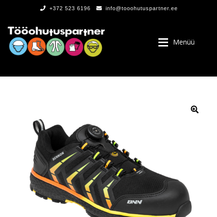
+372 523 6196
info@tooohutuspartner.ee
Menüü
PROGRAMMIST
, LOGOD