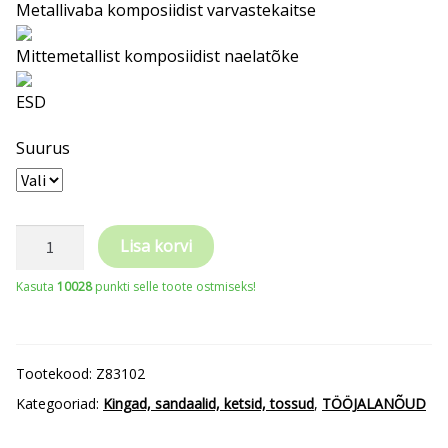
Metallivaba komposiidist varvastekaitse
Mittemetallist komposiidist naelatõke
ESD
Suurus
BENNON
Lisa korvi
STINGER
Kasuta
10028
punkti selle toote ostmiseks!
ESD
S3
turvakingad
Tootekood:
Z83102
kogus
Kategooriad:
Kingad, sandaalid, ketsid, tossud
,
TÖÖJALANÕUD