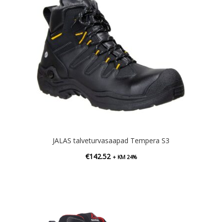
JALAS talveturvasaapad Tempera S3
€
142.52
+ KM 24%