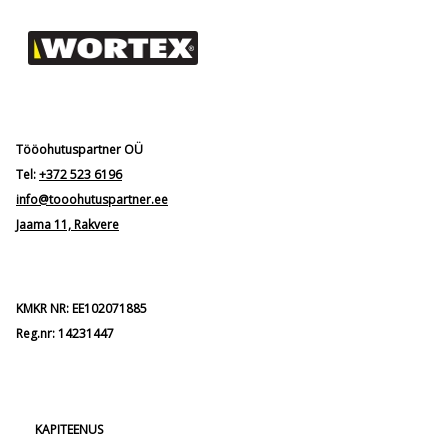
Tööohutuspartner OÜ
Tel:
+372 523 6196
info@tooohutuspartner.ee
Jaama 11, Rakvere
KMKR NR: EE102071885
Reg.nr: 14231447
KAPITEENUS