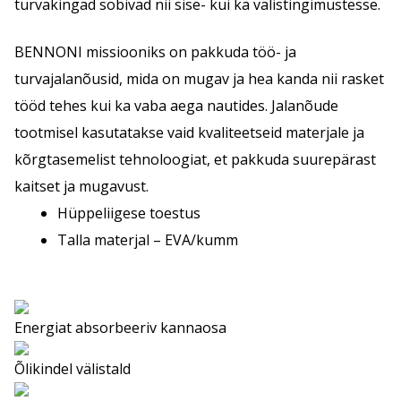
turvakingad sobivad nii sise- kui ka välistingimustesse.
BENNONI missiooniks on pakkuda töö- ja
turvajalanõusid, mida on mugav ja hea kanda nii rasket
tööd tehes kui ka vaba aega nautides. Jalanõude
tootmisel kasutatakse vaid kvaliteetseid materjale ja
kõrgtasemelist tehnoloogiat, et pakkuda suurepärast
kaitset ja mugavust.
Hüppeliigese toestus
Talla materjal – EVA/kumm
Energiat absorbeeriv kannaosa
Õlikindel välistald