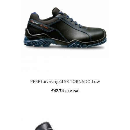
PERF turvakingad S3 TORNADO Low
€
42.74
+ KM 24%