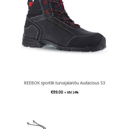
REEBOK sportlik turvajalanõu Audacious S3
€
99.00
+ KM 24%