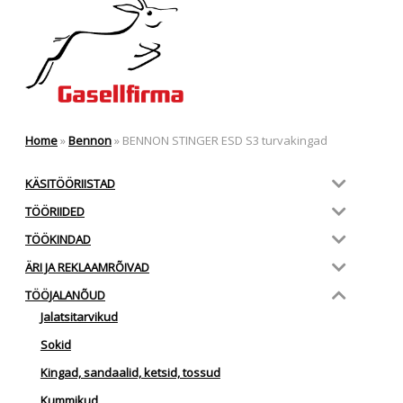
Home
»
Bennon
»
BENNON STINGER ESD S3 turvakingad
KÄSITÖÖRIISTAD
TÖÖRIIDED
TÖÖKINDAD
ÄRI JA REKLAAMRÕIVAD
TÖÖJALANÕUD
Jalatsitarvikud
Sokid
Kingad, sandaalid, ketsid, tossud
Kummikud