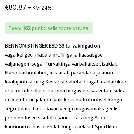
€
80.87
+ KM 24%
Teeni
162
punkti selle toote ostuga.
BENNON STINGER ESD S3 turvakingad
on
väga kerged, madala profiiliga ja kaasaegse
väljanägemisega. Turvakinga varbakaitse sisaldab
Nano karbonfiibrit, mis aitab parandada jalanõu
kaalujaotust ning Kevlarist vahetald tagab naelatõkke
ehk torkekindluse. Parema hingavuse saavutamiseks
on kasutatud jalanõu väliskihis hüdrofoobset kanga
segu. Jalatsid muudavad veelgi mugavamaks geelist
pehmendused sisetalla kannaosas ning Atop
kiirkinnitus, mis asendab kingapaelasid. Sportlikud