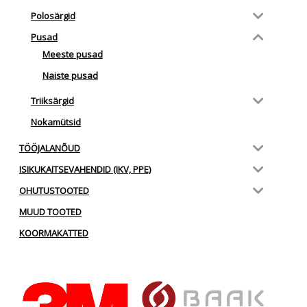
Polosärgid
Pusad
Meeste pusad
Naiste pusad
Triiksärgid
Nokamütsid
TÖÖJALANÕUD
ISIKUKAITSEVAHENDID (IKV, PPE)
OHUTUSTOOTED
MUUD TOOTED
KOORMAKATTED