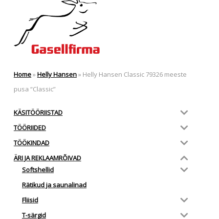
Home
»
Helly Hansen
»
Helly Hansen Classic 79326 meeste
pusa “Classic”
KÄSITÖÖRIISTAD
TÖÖRIIDED
TÖÖKINDAD
ÄRI JA REKLAAMRÕIVAD
Softshellid
Rätikud ja saunalinad
Fliisid
T-särgid