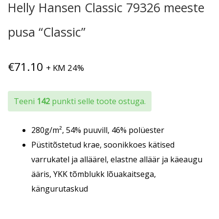
Helly Hansen Classic 79326 meeste
pusa “Classic”
€
71.10
+ KM 24%
Teeni
142
punkti selle toote ostuga.
280g/m², 54% puuvill, 46% polüester
Püstitõstetud krae, soonikkoes kätised
varrukatel ja alläärel, elastne alläär ja käeaugu
ääris, YKK tõmblukk lõuakaitsega,
kängurutaskud