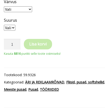
Värvus
Suurus
Helly
Lisa korvi
Hansen
Kasuta
8816
punkti selle toote ostmiseks!
Classic
79326
meeste
Tootekood:
59.9326
pusa
Kategooriad:
ÄRI JA REKLAAMRÕIVAD
,
Fliisid, pusad, softshellid
,
"Classic"
Meeste pusad
,
Pusad
,
TÖÖRIIDED
kogus