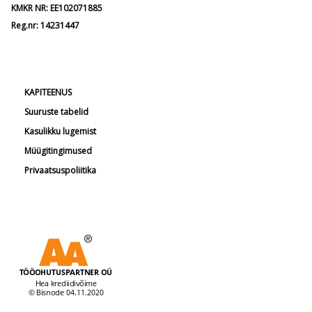
KMKR NR: EE102071885
Reg.nr: 14231447
KAPITEENUS
Suuruste tabelid
Kasulikku lugemist
Müügitingimused
Privaatsuspoliitika