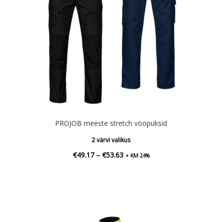
PROJOB meeste stretch vööpüksid
2 värvi valikus
Hinnavahemik:
€
49.17
–
€
53.63
+ KM 24%
€49.17
kuni
€53.63