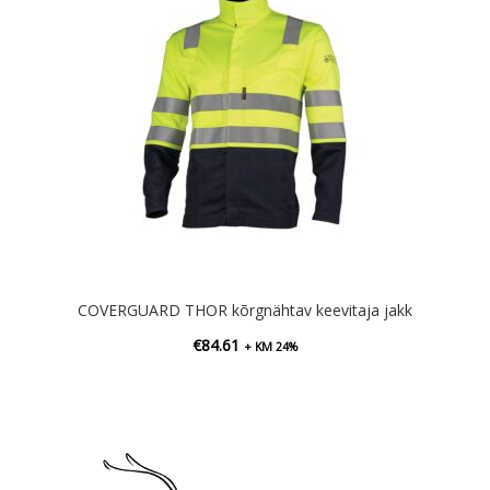
COVERGUARD THOR kõrgnähtav keevitaja jakk
€
84.61
+ KM 24%