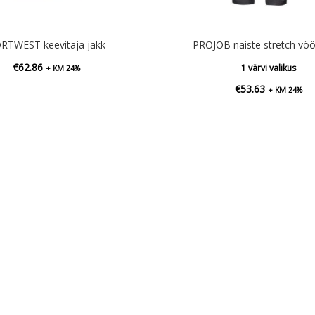
RTWEST keevitaja jakk
PROJOB naiste stretch vöö
€
62.86
1 värvi valikus
+ KM 24%
€
53.63
+ KM 24%