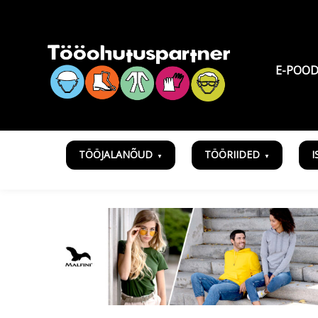
E-POO
TÖÖJALANÕUD
TÖÖRIIDED
I