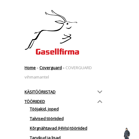
Home
»
Coverguard
»
COVERGUARD
vihmamantel
KÄSITÖÖRIISTAD
TÖÖRIIDED
Tööjakid, joped
Talvised tööriided
Kõrgnähtavad (HiVis) tööriided
Tarvikud ja lisad