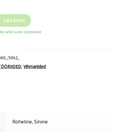
RD
Lisa korvi
l
ti selle toote ostmiseks!
060_;5062_
TÖÖRIIDED
,
Vihmariided
Roheline, Sinine