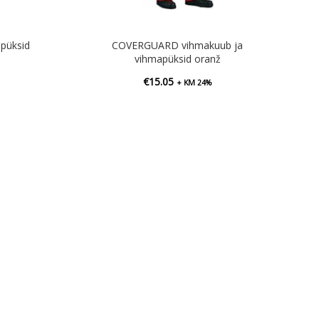
püksid
COVERGUARD vihmakuub ja
vihmapüksid oranž
€
15.05
+ KM 24%