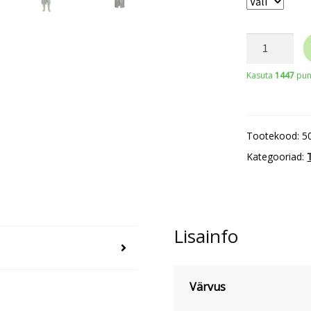
COVERGUA
vihmamante
Kasuta
1447
punk
kogus
Tootekood:
5
Kategooriad:
Lisainfo
Värvus