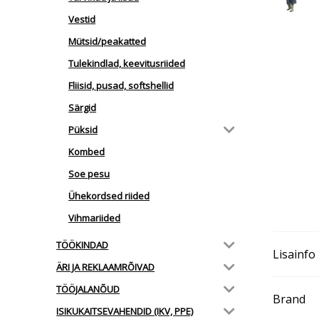
Vestid
Mütsid/peakatted
Tulekindlad, keevitusriided
Fliisid, pusad, softshellid
Särgid
Püksid
Kombed
Soe pesu
Ühekordsed riided
Vihmariided
TÖÖKINDAD
Lisainfo
ÄRI JA REKLAAMRÕIVAD
TÖÖJALANÕUD
Brand
ISIKUKAITSEVAHENDID (IKV, PPE)