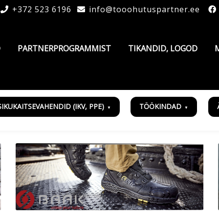
+372 523 6196
info@tooohutuspartner.ee
D
PARTNERPROGRAMMIST
TIKANDID, LOGOD
SIKUKAITSEVAHENDID (IKV, PPE)
TÖÖKINDAD