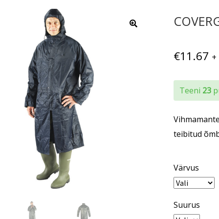
COVERG
€
11.67
+
Teeni
23
pu
Vihmamantel,
teibitud õmb
Värvus
Suurus