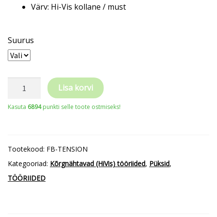
Värv: Hi-Vis kollane / must
Suurus
Hi-
Lisa korvi
Viz
Kasuta
6894
punkti selle toote ostmiseks!
kõrgnähtavad
stretch
vööpüksid
Tootekood:
FB-TENSION
TENSION
Kategooriad:
Kõrgnähtavad (HiVis) tööriided
,
Püksid
,
kogus
TÖÖRIIDED