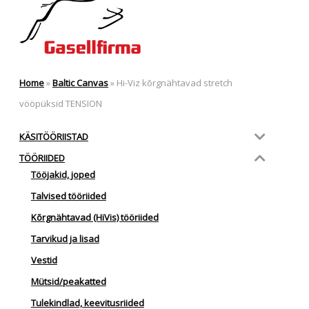
Home
»
Baltic Canvas
»
Hi-Viz kõrgnähtavad stretch
vööpüksid TENSION
KÄSITÖÖRIISTAD
TÖÖRIIDED
Tööjakid, joped
Talvised tööriided
Kõrgnähtavad (HiVis) tööriided
Tarvikud ja lisad
Vestid
Mütsid/peakatted
Tulekindlad, keevitusriided