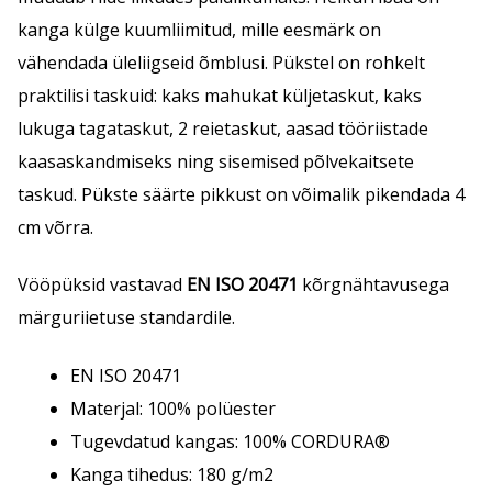
kanga külge kuumliimitud, mille eesmärk on
vähendada üleliigseid õmblusi. Pükstel on rohkelt
praktilisi taskuid: kaks mahukat küljetaskut, kaks
lukuga tagataskut, 2 reietaskut, aasad tööriistade
kaasaskandmiseks ning sisemised põlvekaitsete
taskud. Pükste säärte pikkust on võimalik pikendada 4
cm võrra.
Vööpüksid vastavad
EN ISO 20471
kõrgnähtavusega
märguriietuse standardile.
EN ISO 20471
Materjal: 100% polüester
Tugevdatud kangas: 100% CORDURA®
Kanga tihedus: 180 g/m2