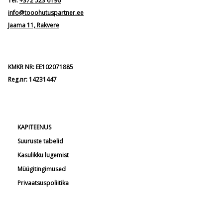
Tel:
+372 523 6196
info@tooohutuspartner.ee
Jaama 11, Rakvere
KMKR NR: EE102071885
Reg.nr: 14231447
KAPITEENUS
Suuruste tabelid
Kasulikku lugemist
Müügitingimused
Privaatsuspoliitika