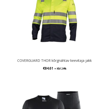
COVERGUARD THOR kõrgnähtav keevitaja jakk
€
84.61
+ KM 24%