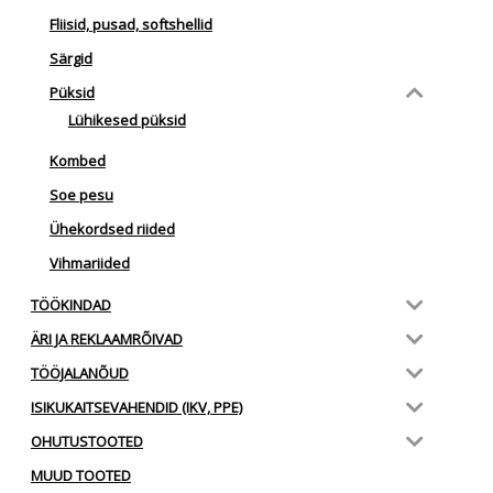
Fliisid, pusad, softshellid
Särgid
Püksid
Lühikesed püksid
Kombed
Soe pesu
Ühekordsed riided
Vihmariided
TÖÖKINDAD
ÄRI JA REKLAAMRÕIVAD
TÖÖJALANÕUD
ISIKUKAITSEVAHENDID (IKV, PPE)
OHUTUSTOOTED
MUUD TOOTED