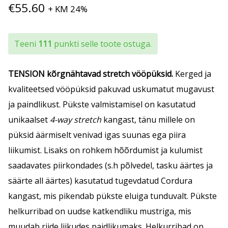
€
55.60
+ KM 24%
Teeni
111
punkti selle toote ostuga.
TENSION kõrgnähtavad stretch vööpüksid.
Kerged ja
kvaliteetsed
vööpüksid pakuvad uskumatut mugavust
ja paindlikust. Pükste valmistamisel on kasutatud
unikaalset
4-way stretch
kangast, tänu millele on
püksid äärmiselt venivad igas suunas ega piira
liikumist. Lisaks on rohkem hõõrdumist ja kulumist
saadavates piirkondades (s.h põlvedel, tasku äärtes ja
säärte all äärtes) kasutatud tugevdatud Cordura
kangast, mis pikendab pükste eluiga tunduvalt.
Pükste
helkurribad on uudse katkendliku mustriga, mis
muudab riide liikudes paidlikumaks. Helkurribad on