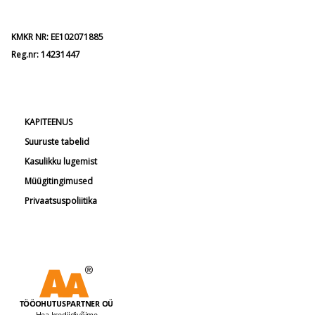
KMKR NR: EE102071885
Reg.nr: 14231447
KAPITEENUS
Suuruste tabelid
Kasulikku lugemist
Müügitingimused
Privaatsuspoliitika