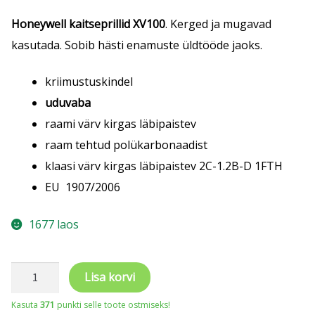
Honeywell
kaitseprillid XV100
. Kerged ja mugavad
kasutada. Sobib hästi enamuste üldtööde jaoks.
kriimustuskindel
uduvaba
raami värv kirgas läbipaistev
raam tehtud polükarbonaadist
klaasi värv kirgas läbipaistev 2C-1.2B-D 1FTH
EU 1907/2006
1677 laos
Honeywell
Lisa korvi
XV100
Kasuta
371
punkti selle toote ostmiseks!
kaitseprillid