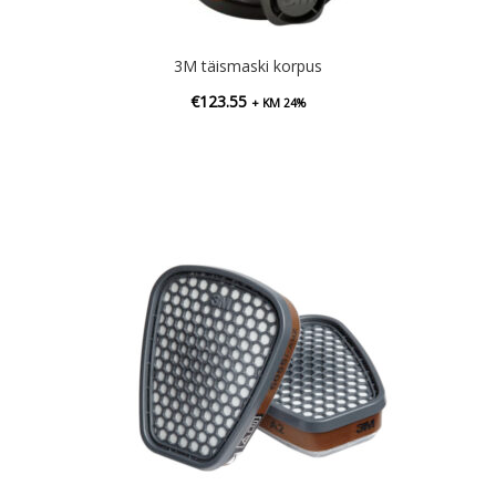
3M täismaski korpus
€
123.55
+ KM 24%