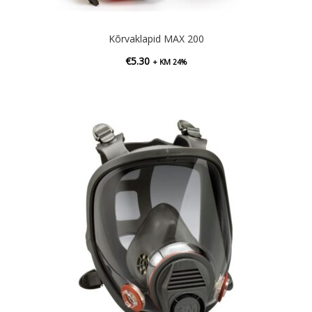
Kõrvaklapid MAX 200
€
5.30
+ KM 24%