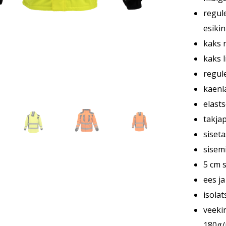
regul
esiki
kaks 
kaks l
regul
kaenl
elast
takja
siset
sisem
5 cm 
ees ja
isola
veeki
180g/