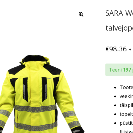
SARA Wo
talvejo
€
98.36
+
Teeni
197
Toote 
veekin
täispi
topel
püsti
fliisig