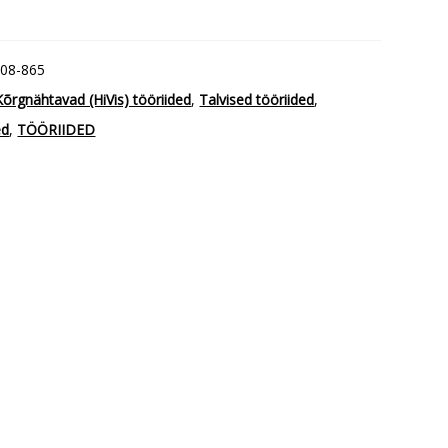
-08-865
Kõrgnähtavad (HiVis) tööriided
,
Talvised tööriided
,
ed
,
TÖÖRIIDED