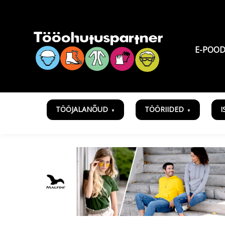
E-POO
TÖÖJALANÕUD
TÖÖRIIDED
I