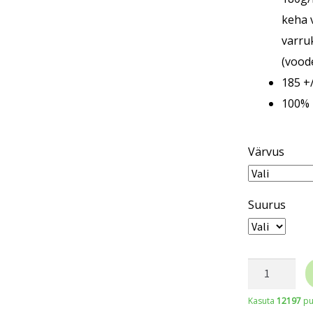
keha 
varru
(vood
185 +
100% 
Värvus
Suurus
SARA
Workwear
Kasuta
12197
pu
vooderdatu