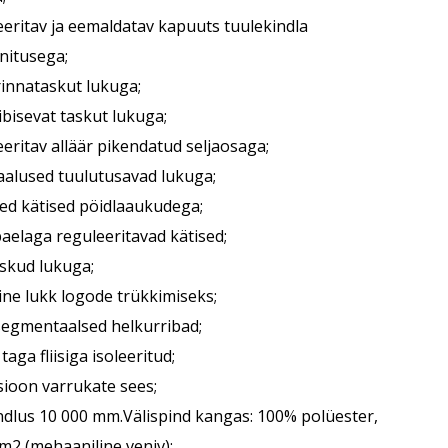
eeritav ja eemaldatav kapuuts tuulekindla
nnitusega;
rinnataskut lukuga;
ibisevat taskut lukuga;
eeritav alläär pikendatud seljaosaga;
aalused tuulutusavad lukuga;
sed kätised pöidlaaukudega;
paelaga reguleeritavad kätised;
askud lukuga;
ine lukk logode trükkimiseks;
segmentaalsed helkurribad;
 taga fliisiga isoleeritud;
tsioon varrukate sees;
ndlus 10 000 mm.Välispind kangas: 100% polüester,
m2 (mehaaniline veniv);