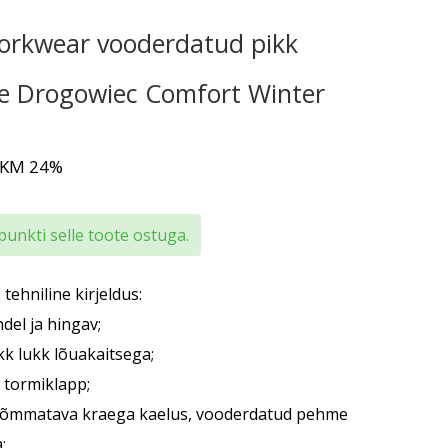
rkwear vooderdatud pikk
pe Drogowiec Comfort Winter
 KM 24%
punkti selle toote ostuga.
tehniline kirjeldus:
del ja hingav;
kk lukk lõuakaitsega;
t tormiklapp;
tõmmatava kraega kaelus, vooderdatud pehme
a;