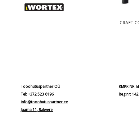
CRAFT C
Tööohutuspartner OÜ
KMKR NR: 
Tel:
+372 523 6196
Reg.nr: 14
info@tooohutuspartner.ee
Jaama 11, Rakvere