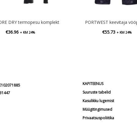
ORE DRY termopesu komplekt
PORTWEST keevitaja vöö
€
36.96
€
55.73
+ KM 24%
+ KM 24%
KAPITEENUS
EE102071885
Suuruste tabelid
231447
Kasulikku lugemist
Müügitingimused
Privaatsuspoliitika