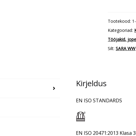
pikk
talvejope
Tootekood:
1
Drogowiec
Kategooriad:
Comfort
Tööjakid, jop
Winter
Silt:
SARA WW
kogus
Kirjeldus
EN ISO STANDARDS
EN ISO 20471:2013 Klasa 3