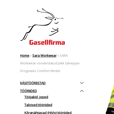
Home
»
Sara Workwear
»
SARA
Workwear vooderdatud pikk talvejope
Drogowiec Comfort Winter
KÄSITÖÖRIISTAD
TÖÖRIIDED
Tööjakid, joped
Talvised tööriided
Kõrgnähtavad (HiVis) tööriided