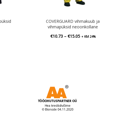
püksid
COVERGUARD vihmakuub ja
vihmapüksid neoonkollane
Hinnavahemik:
€
10.73
–
€
15.05
+ KM 24%
€10.73
kuni
€15.05