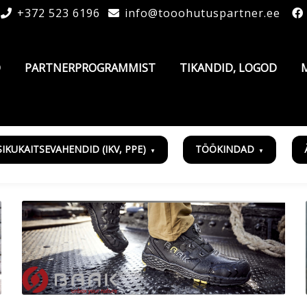
+372 523 6196
info@tooohutuspartner.ee
D
PARTNERPROGRAMMIST
TIKANDID, LOGOD
SIKUKAITSEVAHENDID (IKV, PPE)
TÖÖKINDAD