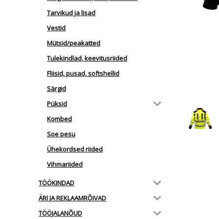
Tarvikud ja lisad
Vestid
Mütsid/peakatted
Tulekindlad, keevitusriided
Fliisid, pusad, softshellid
Särgid
Püksid
Kombed
Soe pesu
Ühekordsed riided
Vihmariided
TÖÖKINDAD
ÄRI JA REKLAAMRÕIVAD
TÖÖJALANÕUD