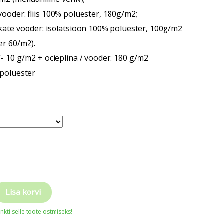
vooder: fliis 100% polüester, 180g/m2;
kate vooder: isolatsioon 100% polüester, 100g/m2
er 60/m2).
/- 10 g/m2 + ocieplina / vooder: 180 g/m2
polüester
Lisa korvi
nkti selle toote ostmiseks!
d