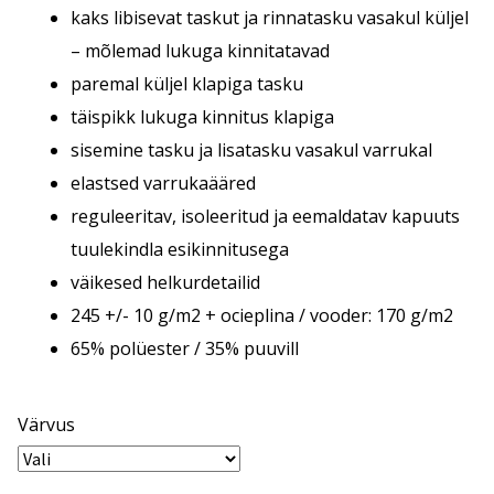
kaks libisevat taskut ja rinnatasku vasakul küljel
– mõlemad lukuga kinnitatavad
paremal küljel klapiga tasku
täispikk lukuga kinnitus klapiga
sisemine tasku ja lisatasku vasakul varrukal
elastsed varrukaääred
reguleeritav, isoleeritud ja eemaldatav kapuuts
tuulekindla esikinnitusega
väikesed helkurdetailid
245 +/- 10 g/m2 + ocieplina / vooder: 170 g/m2
65% polüester / 35% puuvill
Värvus