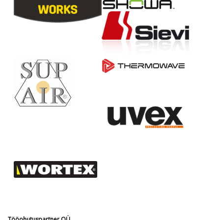
Tööohutuspartner OÜ