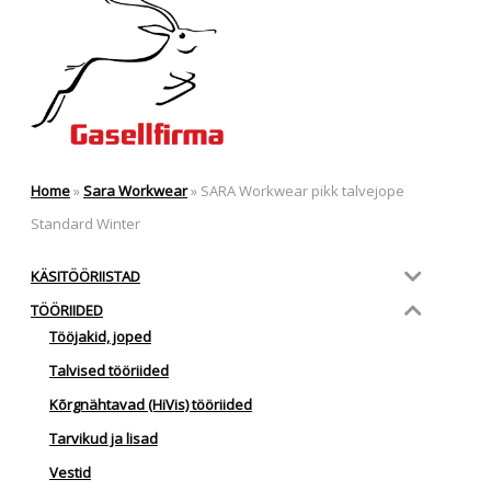
Home
»
Sara Workwear
»
SARA Workwear pikk talvejope
Standard Winter
KÄSITÖÖRIISTAD
TÖÖRIIDED
Tööjakid, joped
Talvised tööriided
Kõrgnähtavad (HiVis) tööriided
Tarvikud ja lisad
Vestid