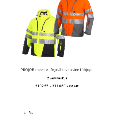
PROJOB meeste kõrgnähtav talvine tööjope
2 värvi valikus
Hinnavahemik:
€
102.55
–
€
114.60
+ KM 24%
€102.55
kuni
€114.60