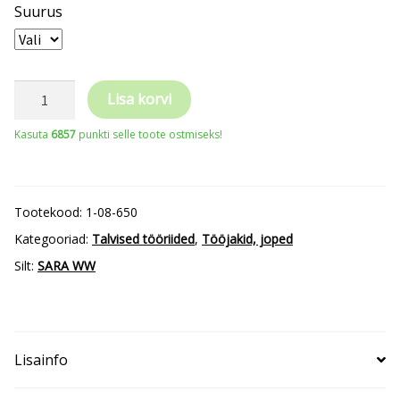
Suurus
SARA
Lisa korvi
Workwear
Kasuta
6857
punkti selle toote ostmiseks!
pikk
talvejope
Standard
Tootekood:
1-08-650
Winter
Kategooriad:
Talvised tööriided
,
Tööjakid, joped
kogus
Silt:
SARA WW
Lisainfo