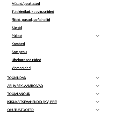
Mütsid/peakatted
Tulekindlad, keevitusriided
Fliisid, pusad, softshellid
Särgid
Püksid
Kombed
Soe pesu
Ühekordsed riided
Vihmariided
TÖÖKINDAD
ÄRI JA REKLAAMRÕIVAD
TÖÖJALANÕUD
ISIKUKAITSEVAHENDID (IKV, PPE)
OHUTUSTOOTED