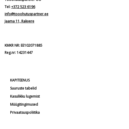
Tel:
+372 523 6196
info@tooohutuspartner.ee
Jaama 11, Rakvere
KMKR NR: EE102071885
Reg.nr: 14231447
KAPITEENUS
Suuruste tabelid
Kasulikku lugemist
Müügitingimused
Privaatsuspoliitika