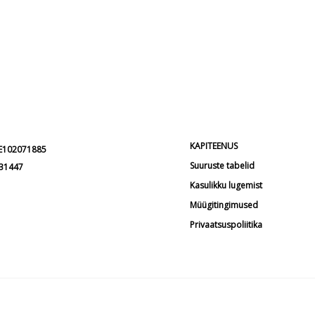
KAPITEENUS
EE102071885
Suuruste tabelid
231447
Kasulikku lugemist
Müügitingimused
Privaatsuspoliitika