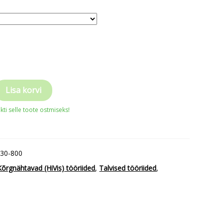
Lisa korvi
ti selle toote ostmiseks!
-30-800
Kõrgnähtavad (HiVis) tööriided
,
Talvised tööriided
,