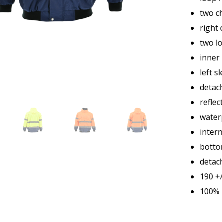
two c
right
two l
inner
left s
detac
reflec
water
intern
bottom
detach
190 +/
100% 