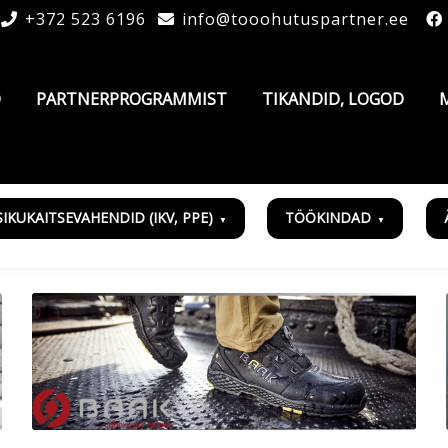
+372 523 6196
info@tooohutuspartner.ee
D
PARTNERPROGRAMMIST
TIKANDID, LOGOD
SIKUKAITSEVAHENDID (IKV, PPE)
TÖÖKINDAD