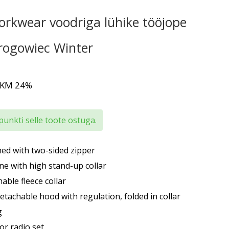
rkwear voodriga lühike tööjope
Drogowiec Winter
 KM 24%
punkti selle toote ostuga.
ned with two-sided zipper
ine with high stand-up collar
able fleece collar
etachable hood with regulation, folded in collar
g
or radio set