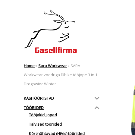
Home
»
Sara Workwear
»
SARA
Workwear voodriga lühike tööjope 3 in 1
Drogowiec Winter
KÄSITÖÖRIISTAD
TÖÖRIIDED
Tööjakid, joped
Talvised tööriided
Kõrgnähtavad (HiVis) tööriided