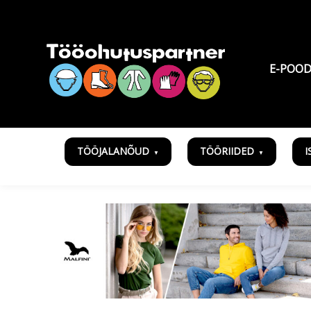
E-POO
TÖÖJALANÕUD
TÖÖRIIDED
I