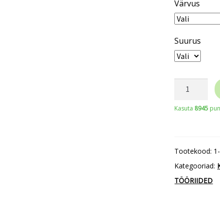
Värvus
Suurus
SARA
Workwear
Kasuta
8945
punk
voodriga
lühike
tööjope
Tootekood:
1
3
Kategooriad:
in
TÖÖRIIDED
1
Drogowiec
Winter