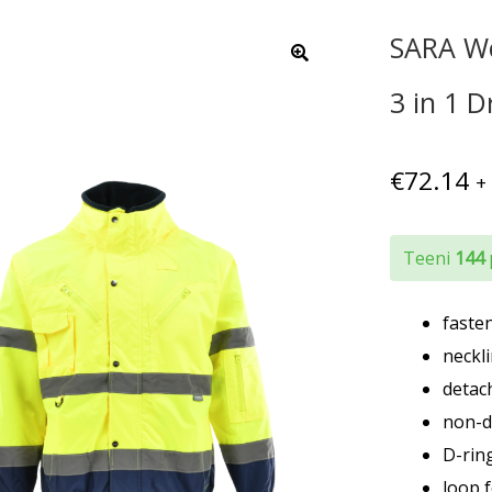
SARA Wo
3 in 1 
€
72.14
+
Teeni
144
faste
neckl
detach
non-d
D-rin
loop f