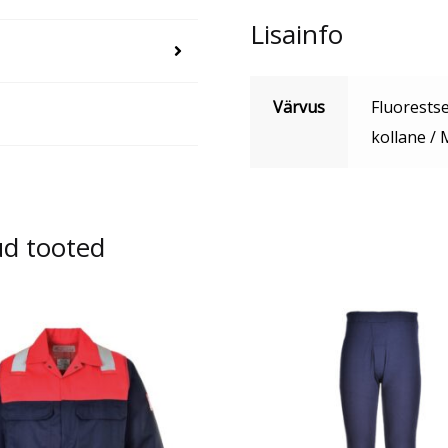
kogus
Lisainfo
Värvus
Fluorestse
kollane / 
ud tooted