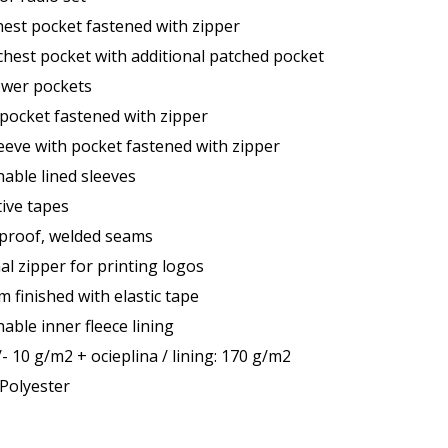
hest pocket fastened with zipper
 chest pocket with additional patched pocket
ower pockets
 pocket fastened with zipper
leeve with pocket fastened with zipper
hable lined sleeves
tive tapes
proof, welded seams
al zipper for printing logos
 finished with elastic tape
able inner fleece lining
- 10 g/m2 + ocieplina / lining: 170 g/m2
Polyester