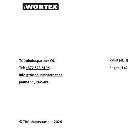
Tööohutuspartner OÜ
KMKR NR: 
Tel:
+372 523 6196
Reg.nr: 14
info@tooohutuspartner.ee
Jaama 11, Rakvere
© Tööohutuspartner 2026