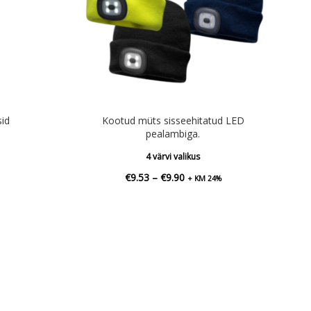
id
Kootud müts sisseehitatud LED
pealambiga.
4 värvi valikus
Hinnavahemik:
€
9.53
–
€
9.90
+ KM 24%
€9.53
kuni
€9.90