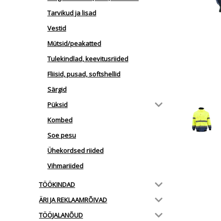
Tarvikud ja lisad
Vestid
Mütsid/peakatted
Tulekindlad, keevitusriided
Fliisid, pusad, softshellid
Särgid
Püksid
Kombed
Soe pesu
Ühekordsed riided
Vihmariided
TÖÖKINDAD
ÄRI JA REKLAAMRÕIVAD
TÖÖJALANÕUD