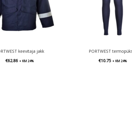
RTWEST keevitaja jakk
PORTWEST termopüks
€
62.86
€
10.75
+ KM 24%
+ KM 24%