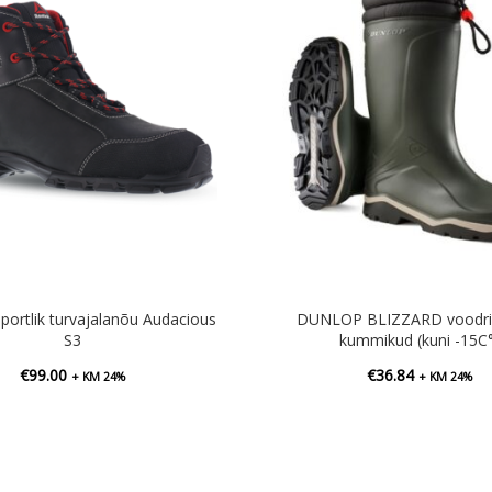
ortlik turvajalanõu Audacious
DUNLOP BLIZZARD voodri
S3
kummikud (kuni -15C°
€
99.00
€
36.84
+ KM 24%
+ KM 24%