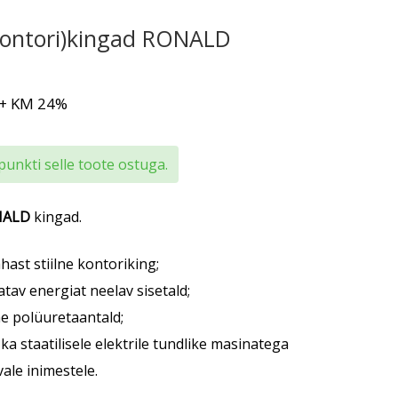
kontori)kingad RONALD
+ KM 24%
punkti selle toote ostuga.
NALD
kingad.
hast stiilne kontoriking;
tav energiat neelav sisetald;
ne polüuretaantald;
ka staatilisele elektrile tundlike masinatega
ale inimestele.