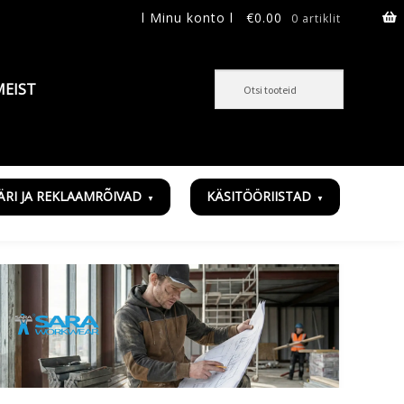
l Minu konto l
€
0.00
0 artiklit
MEIST
ÄRI JA REKLAAMRÕIVAD
KÄSITÖÖRIISTAD