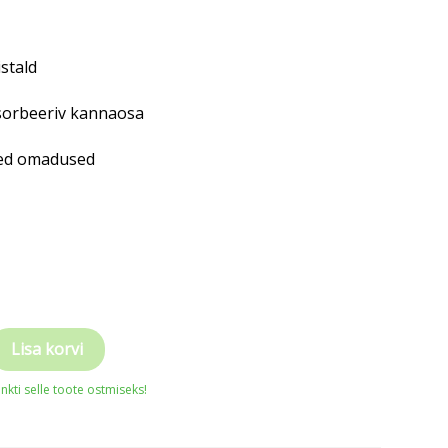
istald
sorbeeriv kannaosa
ised omadused
Lisa korvi
ngad
nkti selle toote ostmiseks!