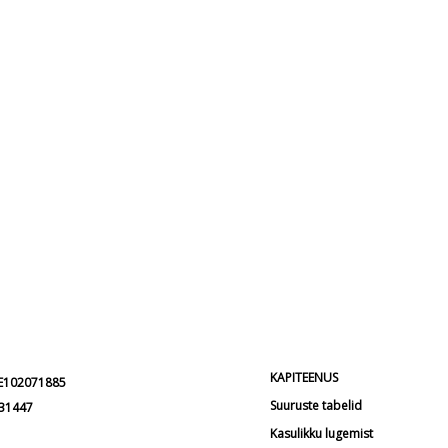
KAPITEENUS
EE102071885
Suuruste tabelid
231447
Kasulikku lugemist