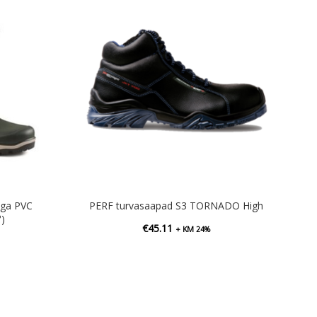
ga PVC
PERF turvasaapad S3 TORNADO High
)
€
45.11
+ KM 24%