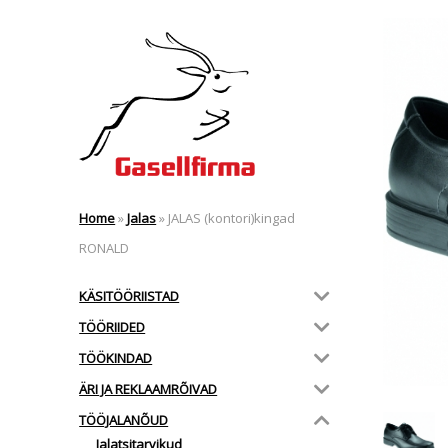
Home
»
Jalas
»
JALAS (kontori)kingad
RONALD
KÄSITÖÖRIISTAD
TÖÖRIIDED
TÖÖKINDAD
ÄRI JA REKLAAMRÕIVAD
TÖÖJALANÕUD
Jalatsitarvikud