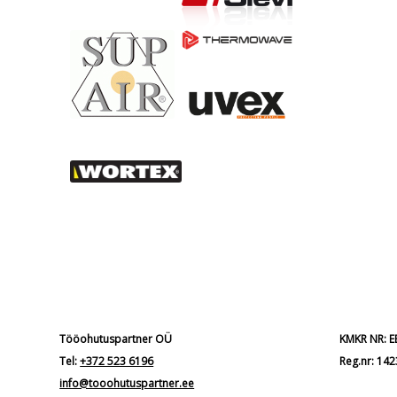
Tööohutuspartner OÜ
KMKR NR: 
Tel:
+372 523 6196
Reg.nr: 14
info@tooohutuspartner.ee