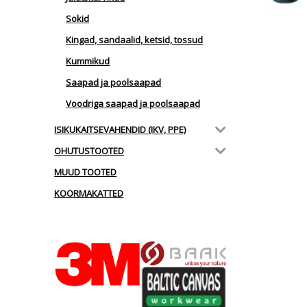
Sokid
Kingad, sandaalid, ketsid, tossud
Kummikud
Saapad ja poolsaapad
Voodriga saapad ja poolsaapad
ISIKUKAITSEVAHENDID (IKV, PPE)
OHUTUSTOOTED
MUUD TOOTED
KOORMAKATTED