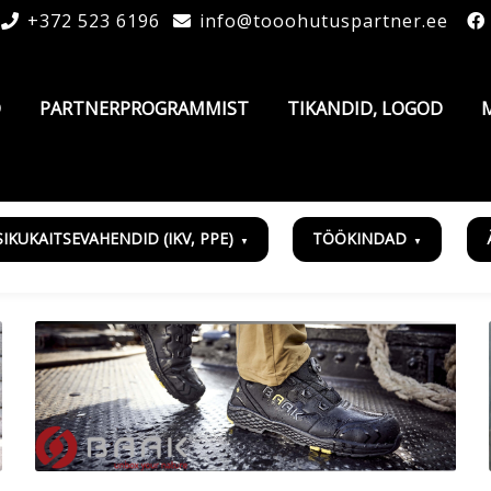
+372 523 6196
info@tooohutuspartner.ee
D
PARTNERPROGRAMMIST
TIKANDID, LOGOD
SIKUKAITSEVAHENDID (IKV, PPE)
TÖÖKINDAD