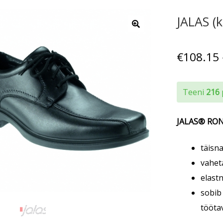
JALAS (
€
108.15
Teeni
216
JALAS® RO
täisna
vaheta
elast
sobib 
töötav