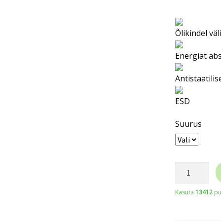
Õlikindel väl
Energiat ab
Antistaatil
ESD
Suurus
JALAS
(kontori)ki
Kasuta
13412
pu
RONALD
kogus