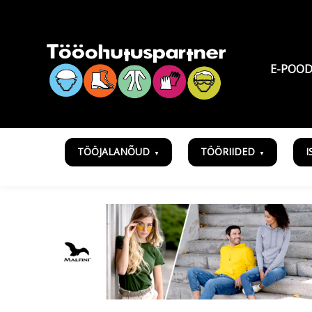
E-POO
TÖÖJALANÕUD
TÖÖRIIDED
I