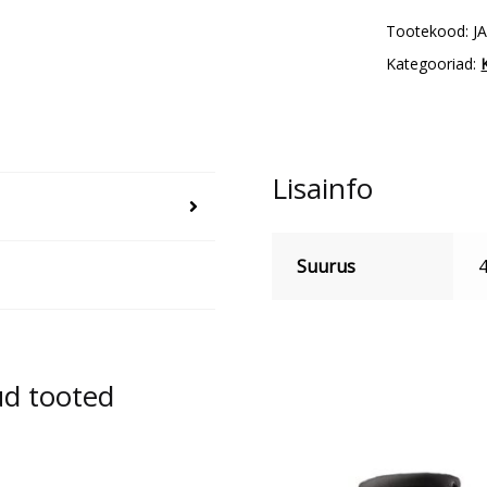
Tootekood:
J
Kategooriad:
Lisainfo
Suurus
4
ud tooted