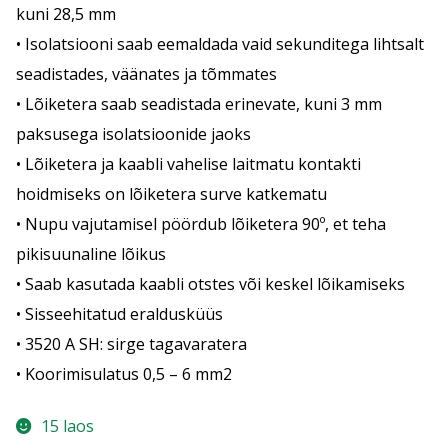
kuni 28,5 mm
• Isolatsiooni saab eemaldada vaid sekunditega lihtsalt
seadistades, väänates ja tõmmates
• Lõiketera saab seadistada erinevate, kuni 3 mm
paksusega isolatsioonide jaoks
• Lõiketera ja kaabli vahelise laitmatu kontakti
hoidmiseks on lõiketera surve katkematu
• Nupu vajutamisel pöördub lõiketera 90º, et teha
pikisuunaline lõikus
• Saab kasutada kaabli otstes või keskel lõikamiseks
• Sisseehitatud eraldusküüs
• 3520 A SH: sirge tagavaratera
• Koorimisulatus 0,5 – 6 mm2
15 laos