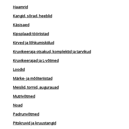
Haamrid
Kangid, sõrad, heeblid
Käsisaed
Kipsplaadi tööriistad
Kirved ja lõhkumiskiilud
Kruvikeeraja otsakud, komplektid ja tarvikud
Kruvikeerajad ja L-võtmed
Loodid
Märke- ja mõõteriistad
Meislid, tornid, augurauad
Mutrivõtmed
Noad
Padrunvõtmed
Pitskruvid ja kruustangid