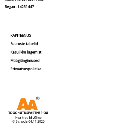
Reg.nr: 14231447
KAPITEENUS
Suuruste tabelid
Kasulikku lugemist
Müügitingimused
Privaatsuspoliitika