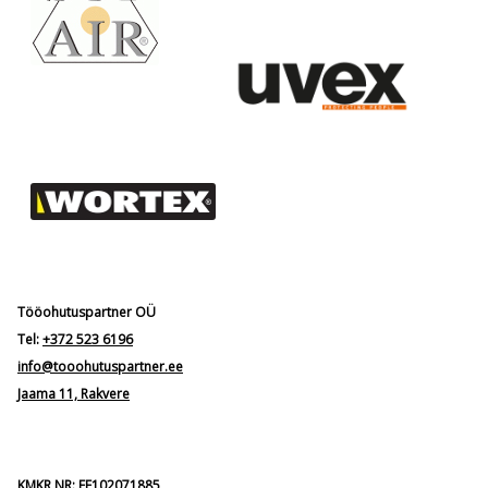
Tööohutuspartner OÜ
Tel:
+372 523 6196
info@tooohutuspartner.ee
Jaama 11, Rakvere
KMKR NR: EE102071885