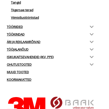
Tangid
Tiigersae terad
Viimistlustööriistad
TÖÖRIIDED
TÖÖKINDAD
ÄRI JA REKLAAMRÕIVAD
TÖÖJALANÕUD
ISIKUKAITSEVAHENDID (IKV, PPE)
OHUTUSTOOTED
MUUD TOOTED
KOORMAKATTED