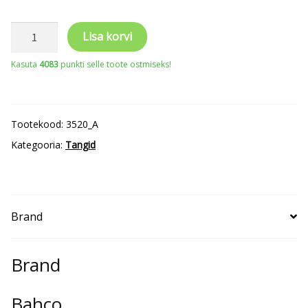
Kaablikoorija
Lisa korvi
Bahco,
Kasuta
4083
punkti selle toote ostmiseks!
0,5-
6
mm²
Tootekood:
3520_A
kogus
Kategooria:
Tangid
Brand
Brand
Bahco