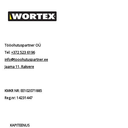
Tööohutuspartner OÜ
Tel:
+372 523 6196
info@tooohutuspartner.ee
Jaama 11, Rakvere
KMKR NR: EE102071885
Reg.nr: 14231447
KAPITEENUS