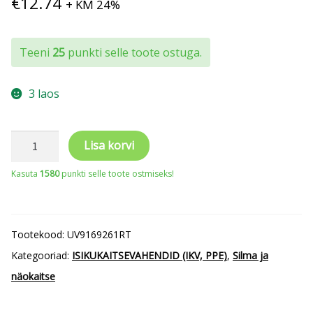
€
12.74
+ KM 24%
Teeni
25
punkti selle toote ostuga.
3 laos
Kaitseprillid
Lisa korvi
Uvex
Kasuta
1580
punkti selle toote ostmiseks!
Super
f
OTG
Tootekood:
UV9169261RT
tavaprillide
Kategooriad:
ISIKUKAITSEVAHENDID (IKV, PPE)
,
Silma ja
peale,
näokaitse
panoraam
lääts,