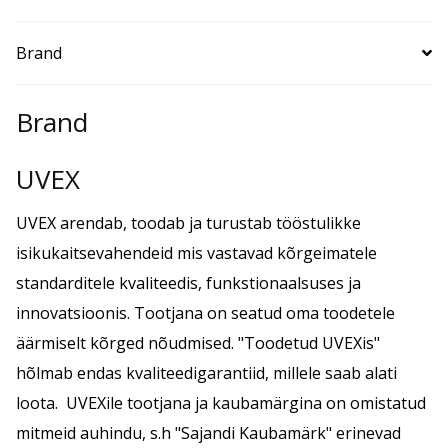
supravision
Brand
excellence,
raam
must/läbipaistev
Brand
kogus
UVEX
UVEX arendab, toodab ja turustab tööstulikke
isikukaitsevahendeid mis vastavad kõrgeimatele
standarditele kvaliteedis, funkstionaalsuses ja
innovatsioonis. Tootjana on seatud oma toodetele
äärmiselt kõrged nõudmised. "Toodetud UVEXis"
hõlmab endas kvaliteedigarantiid, millele saab alati
loota. UVEXile tootjana ja kaubamärgina on omistatud
mitmeid auhindu, s.h "Sajandi Kaubamärk" erinevad