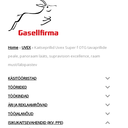
Home
»
UVEX
»
Kaitseprillid Uvex Super f OTG tavaprillide
peale, panoraam lääts, supravision excellence, raam
must/läbipaistev
KÄSITÖÖRIISTAD
TÖÖRIIDED
TÖÖKINDAD
ÄRI JA REKLAAMRÕIVAD
TÖÖJALANÕUD
ISIKUKAITSEVAHENDID (IKV, PPE)