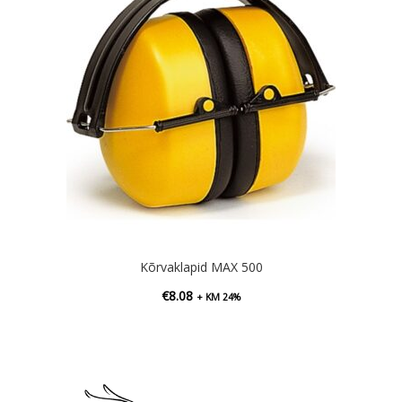
Kõrvaklapid MAX 500
€
8.08
+ KM 24%