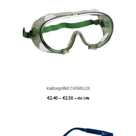
Kaitseprillid CHIMILUX
Hinnavahemik:
€
2.40
–
€
2.50
+ KM 24%
€2.40
kuni
€2.50