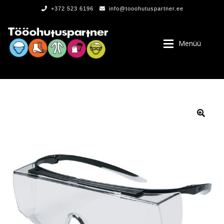
+372 523 6196
info@tooohutuspartner.ee
Menüü
PROGRAMMIST
, LOGOD