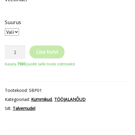
Suurus
KALURIPÜKSID
Lisa korvi
PREMIUM
Kasuta
7930
punkti selle toote ostmiseks!
(kuni
-50C°)
kogus
Tootekood:
SBP01
Kategooriad:
Kummikud
,
TÖÖJALANÕUD
Silt:
Talvemudel