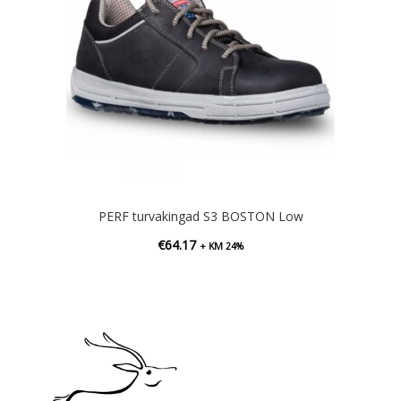
PERF turvakingad S3 BOSTON Low
€
64.17
+ KM 24%