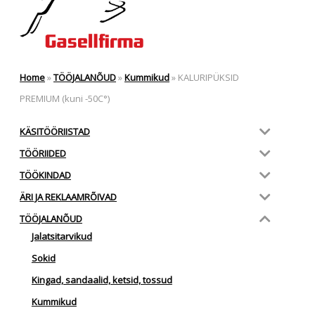
Home
»
TÖÖJALANÕUD
»
Kummikud
»
KALURIPÜKSID
PREMIUM (kuni -50C°)
KÄSITÖÖRIISTAD
TÖÖRIIDED
TÖÖKINDAD
ÄRI JA REKLAAMRÕIVAD
TÖÖJALANÕUD
Jalatsitarvikud
Sokid
Kingad, sandaalid, ketsid, tossud
Kummikud