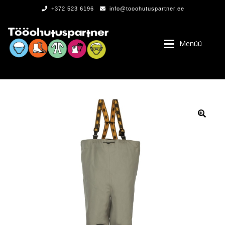
+372 523 6196
info@tooohutuspartner.ee
Menüü
PROGRAMMIST
, LOGOD