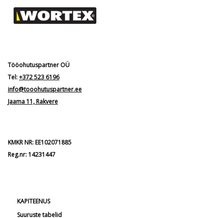
Tööohutuspartner OÜ
Tel:
+372 523 6196
info@tooohutuspartner.ee
Jaama 11, Rakvere
KMKR NR: EE102071885
Reg.nr: 14231447
KAPITEENUS
Suuruste tabelid