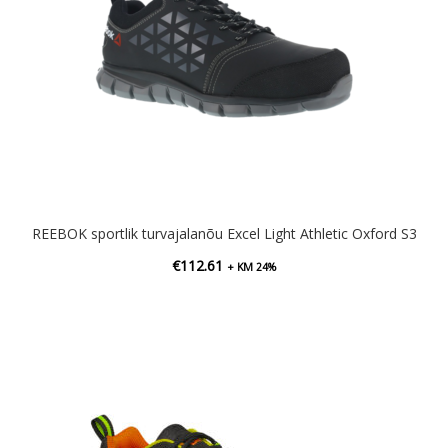
REEBOK sportlik turvajalanõu Excel Light Athletic Oxford S3
€
112.61
+ KM 24%