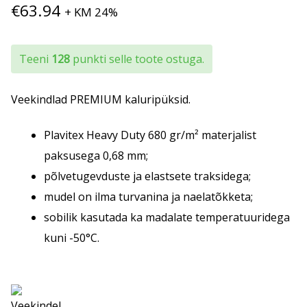
€
63.94
+ KM 24%
Teeni
128
punkti selle toote ostuga.
Veekindlad PREMIUM kaluripüksid.
Plavitex Heavy Duty 680 gr/m² materjalist
paksusega 0,68 mm;
põlvetugevduste ja elastsete traksidega;
mudel on ilma turvanina ja naelatõkketa;
sobilik kasutada ka madalate temperatuuridega
kuni -50°C.
Veekindel