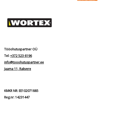
Tööohutuspartner OÜ
Tel:
+372 523 6196
info@tooohutuspartner.ee
Jaama 11, Rakvere
KMKR NR: EE102071885
Reg.nr: 14231447