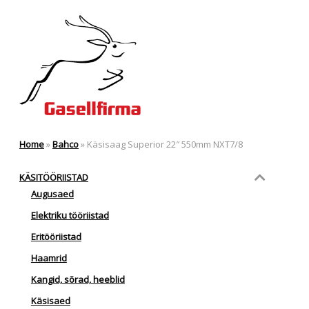
Home
»
Bahco
»
Käsisaag Superior 22″ 550mm NXT7/8
KÄSITÖÖRIISTAD
Augusaed
Elektriku tööriistad
Eritööriistad
Haamrid
Kangid, sõrad, heeblid
Käsisaed