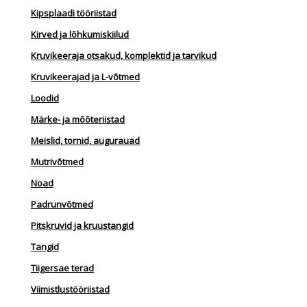
Kipsplaadi tööriistad
Kirved ja lõhkumiskiilud
Kruvikeeraja otsakud, komplektid ja tarvikud
Kruvikeerajad ja L-võtmed
Loodid
Märke- ja mõõteriistad
Meislid, tornid, augurauad
Mutrivõtmed
Noad
Padrunvõtmed
Pitskruvid ja kruustangid
Tangid
Tiigersae terad
Viimistlustööriistad