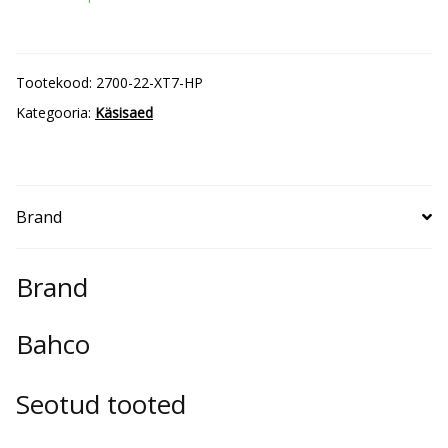
22"
550mm
NXT7/8
Tootekood:
2700-22-XT7-HP
kogus
Kategooria:
Käsisaed
Brand
Brand
Bahco
Seotud tooted