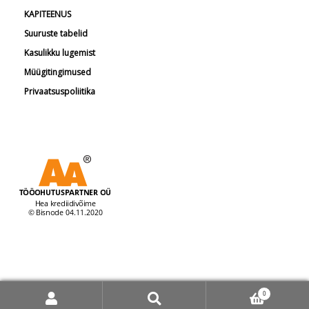
KAPITEENUS
Suuruste tabelid
Kasulikku lugemist
Müügitingimused
Privaatsuspoliitika
© Tööohutuspartner 2026
0