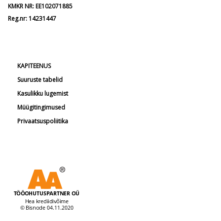
KMKR NR: EE102071885
Reg.nr: 14231447
KAPITEENUS
Suuruste tabelid
Kasulikku lugemist
Müügitingimused
Privaatsuspoliitika