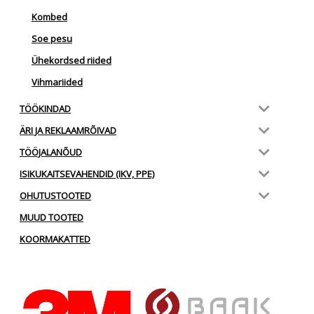
Kombed
Soe pesu
Ühekordsed riided
Vihmariided
TÖÖKINDAD
ÄRI JA REKLAAMRÕIVAD
TÖÖJALANÕUD
ISIKUKAITSEVAHENDID (IKV, PPE)
OHUTUSTOOTED
MUUD TOOTED
KOORMAKATTED