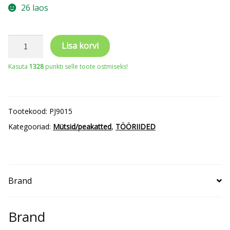
26 laos
Kiivri
Lisa korvi
alusmüts/mask
Kasuta
1328
punkti selle toote ostmiseks!
Projob
9015
kogus
Tootekood:
PJ9015
Kategooriad:
Mütsid/peakatted
,
TÖÖRIIDED
Brand
Brand