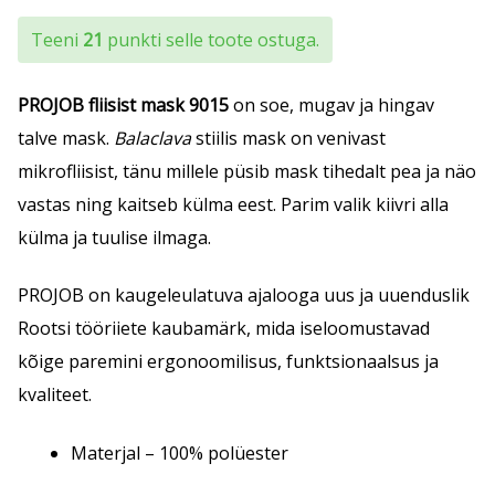
Teeni
21
punkti selle toote ostuga.
PROJOB fliisist mask 9015
on soe, mugav ja hingav
talve mask.
Balaclava
stiilis mask on venivast
mikrofliisist, tänu millele püsib mask tihedalt pea ja näo
vastas ning kaitseb külma eest. Parim valik kiivri alla
külma ja tuulise ilmaga.
PROJOB on kaugeleulatuva ajalooga uus ja uuenduslik
Rootsi tööriiete kaubamärk, mida iseloomustavad
kõige paremini ergonoomilisus, funktsionaalsus ja
kvaliteet.
Materjal – 100% polüester