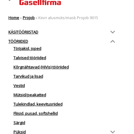
Home
»
Projob
»
Kiivri alusmüts/mask Projob 9015
KÄSITÖÖRIISTAD
TÖÖRIIDED
Tööjakid, joped
Talvised tööriided
Kõrgnähtavad (HiVis) tööriided
Tarvikud ja lisad
Vestid
Mütsid/peakatted
Tulekindlad, keevitusriided
Fliisid, pusad, softshellid
Särgid
Püksid