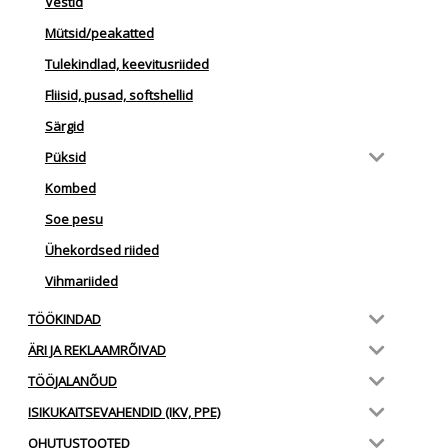
Vestid
Mütsid/peakatted
Tulekindlad, keevitusriided
Fliisid, pusad, softshellid
Särgid
Püksid
Kombed
Soe pesu
Ühekordsed riided
Vihmariided
TÖÖKINDAD
ÄRI JA REKLAAMRÕIVAD
TÖÖJALANÕUD
ISIKUKAITSEVAHENDID (IKV, PPE)
OHUTUSTOOTED