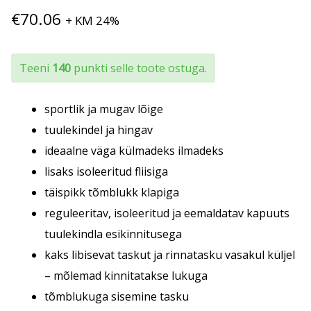
€
70.06
+ KM 24%
Teeni
140
punkti selle toote ostuga.
sportlik ja mugav lõige
tuulekindel ja hingav
ideaalne väga külmadeks ilmadeks
lisaks isoleeritud fliisiga
täispikk tõmblukk klapiga
reguleeritav, isoleeritud ja eemaldatav kapuuts
tuulekindla esikinnitusega
kaks libisevat taskut ja rinnatasku vasakul küljel
– mõlemad kinnitatakse lukuga
tõmblukuga sisemine tasku