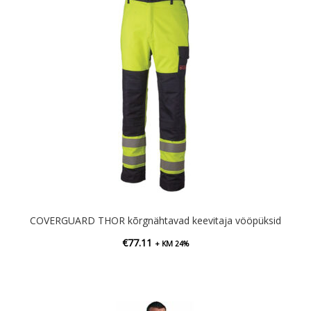
COVERGUARD THOR kõrgnähtavad keevitaja vööpüksid
€
77.11
+ KM 24%