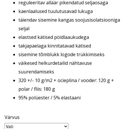
reguleeritav alläär pikendatud seljaosaga
kaenlaalused tuulutusavad lukuga
täiendav sisemine kangas soojusisolatsiooniga
seljal
elastsed kätised pöidlaaukudega
takjapaelaga kinnitatavad kätised
sisemine tõmblukk logode trükkimiseks
väikesed helkurdetailid nähtavuse
suurendamiseks
320 +/- 10 g/m2 + ocieplina / vooder: 120 g +
polar / fliis: 180 g
95% polüester / 5% elastaani
Värvus