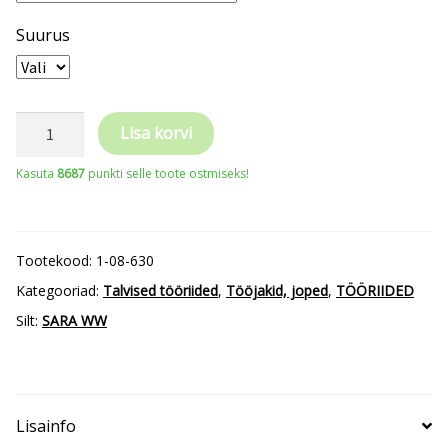
Suurus
SARA
Lisa korvi
Workwear
Kasuta
8687
punkti selle toote ostmiseks!
pikk
talvejope
Comfort
Tootekood:
1-08-630
Winter
Kategooriad:
Talvised tööriided
,
Tööjakid, joped
,
TÖÖRIIDED
kogus
Silt:
SARA WW
Lisainfo