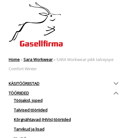
Home
»
Sara Workwear
»
SARA Workwear pikk talvejope
Comfort Winter
KÄSITÖÖRIISTAD
TÖÖRIIDED
Tööjakid, joped
Talvised tööriided
Kõrgnähtavad (HiVis) tööriided
Tarvikud ja lisad