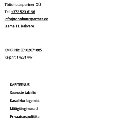
Tööohutuspartner OÜ
Tel:
+372 523 6196
info@tooohutuspartner.ee
Jaama 11, Rakvere
KMKR NR: EE102071885
Reg.nr: 14231447
KAPITEENUS
Suuruste tabelid
Kasulikku lugemist
Müügitingimused
Privaatsuspoliitika