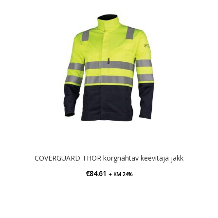
COVERGUARD THOR kõrgnähtav keevitaja jakk
€
84.61
+ KM 24%