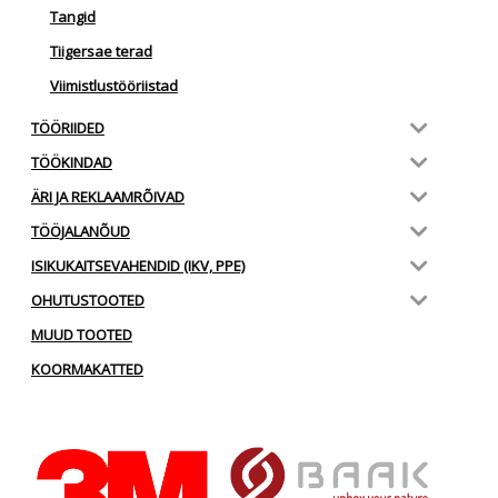
Tangid
Tiigersae terad
Viimistlustööriistad
TÖÖRIIDED
TÖÖKINDAD
ÄRI JA REKLAAMRÕIVAD
TÖÖJALANÕUD
ISIKUKAITSEVAHENDID (IKV, PPE)
OHUTUSTOOTED
MUUD TOOTED
KOORMAKATTED