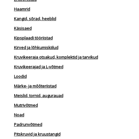
Haamrid
Kangid, sõrad, heeblid
Käsisaed
Kipsplaadi tööriistad
Kirved ja lõhkumiskiilud
Kruvikeeraja otsakud, komplektid ja tarvikud
Kruvikeerajad ja L-võtmed
Loodid
Märke- ja mõõteriistad
Meislid, tornid, augurauad
Mutrivõtmed
Noad
Padrunvõtmed
Pitskruvid ja kruustangid