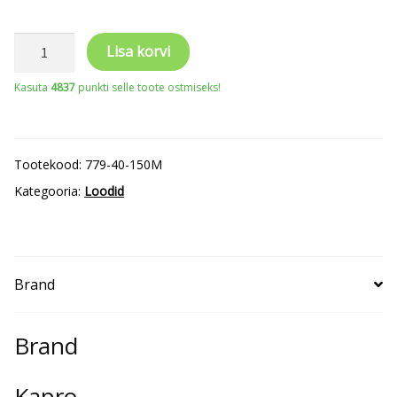
Lood
Lisa korvi
Spirit
Kasuta
4837
punkti selle toote ostmiseks!
Mag
1500mm
2
Tootekood:
779-40-150M
libelli
Kategooria:
Loodid
kogus
Brand
Brand
Kapro