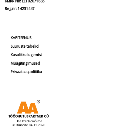
KMKR NR: EE102071885
Reg.nr: 14231447
KAPITEENUS
Suuruste tabelid
Kasulikku lugemist
Müügitingimused
Privaatsuspoliitika