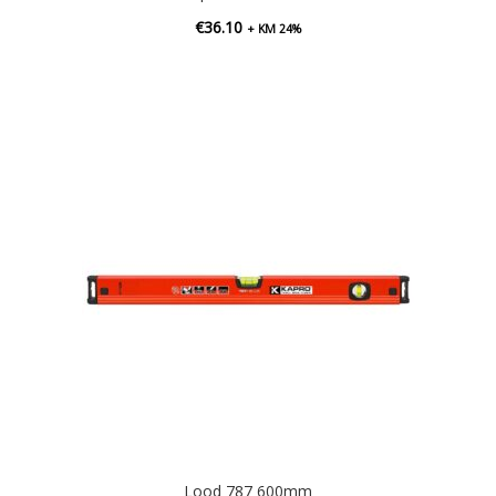
€
36.10
+ KM 24%
Lood 787 600mm