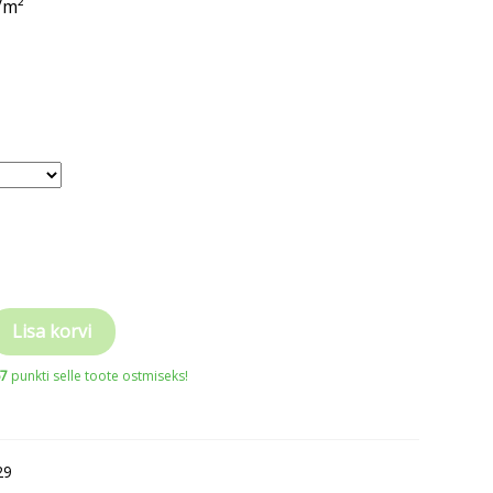
/m²
Lisa korvi
67
punkti selle toote ostmiseks!
29