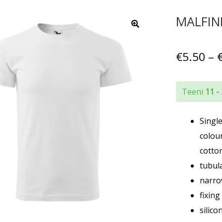
MALFINI
€
5.50
–
Teeni
11 -
Singl
colour
cotton
tubul
narro
fixin
silico