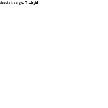
Meeste t-särgid
,
T-särgid