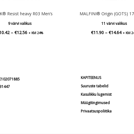
K® Resist heavy R03 Men’s
MALFINI® Origin (GOTS) 17
9 värvi valikus
11 värvi valikus
Hinnavahemik:
Hinna
10.42
–
€
12.56
€
11.90
–
€
14.64
+ KM 24%
+ KM 2
€10.42
€11.9
kuni
kuni
€12.56
€14.6
KAPITEENUS
EE102071885
Suuruste tabelid
231447
Kasulikku lugemist
Müügitingimused
Privaatsuspoliitika