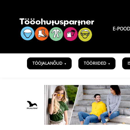
E-POO
TÖÖJALANÕUD
TÖÖRIIDED
I