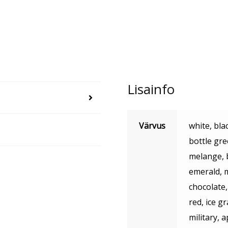
Lisainfo
Värvus
white, bla
bottle gre
melange, b
emerald, m
chocolate,
red, ice g
military, 