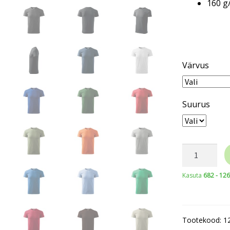
160 g
Värvus
Suurus
MALFINI®
Basic
Kasuta
682 - 12
129
Men’s
kogus
Tootekood:
1