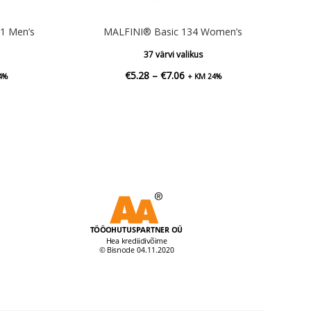
1 Men’s
MALFINI® Basic 134 Women’s
37 värvi valikus
vahemik:
Hinnavahemik:
€
5.28
–
€
7.06
4%
+ KM 24%
0
€5.28
kuni
4
€7.06