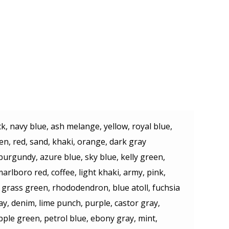
ck, navy blue, ash melange, yellow, royal blue,
en, red, sand, khaki, orange, dark gray
urgundy, azure blue, sky blue, kelly green,
arlboro red, coffee, light khaki, army, pink,
 grass green, rhododendron, blue atoll, fuchsia
ray, denim, lime punch, purple, castor gray,
apple green, petrol blue, ebony gray, mint,