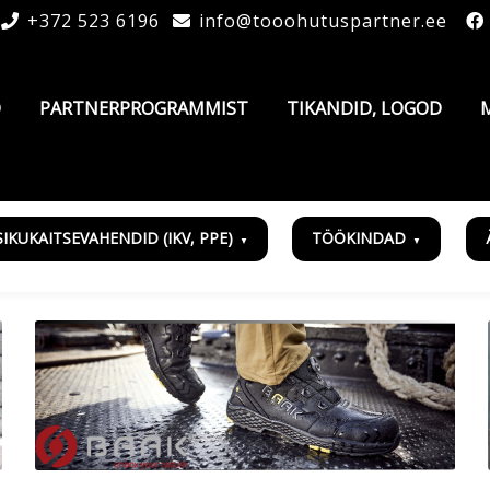
+372 523 6196
info@tooohutuspartner.ee
D
PARTNERPROGRAMMIST
TIKANDID, LOGOD
SIKUKAITSEVAHENDID (IKV, PPE)
TÖÖKINDAD