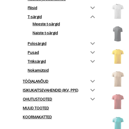
Fliisid
T-särgid
Meeste t-särgid
Naiste t-särgid
Polosärgid
Pusad
Triiksärgid
Nokamütsid
TÖÖJALANÕUD
ISIKUKAITSEVAHENDID (IKV, PPE)
OHUTUSTOOTED
MUUD TOOTED
KOORMAKATTED