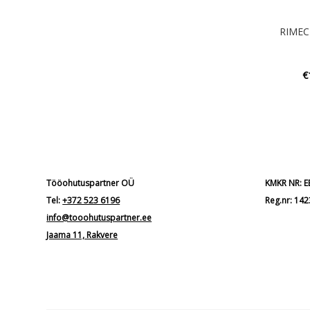
RIMEC
€
Tööohutuspartner OÜ
KMKR NR: 
Tel:
+372 523 6196
Reg.nr: 14
info@tooohutuspartner.ee
Jaama 11, Rakvere