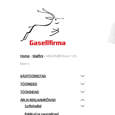
Home
»
Malfini
»
MALFINI® Basic 129
Men’s
KÄSITÖÖRIISTAD
TÖÖRIIDED
TÖÖKINDAD
ÄRI JA REKLAAMRÕIVAD
Softshellid
Rätikud ja saunalinad