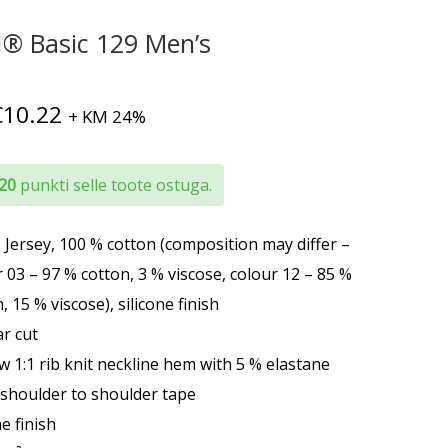
® Basic 129 Men’s
Hinnavahemik:
€
10.22
+ KM 24%
€5.50
kuni
 20
punkti selle toote ostuga.
€10.22
e Jersey, 100 % cotton (composition may differ –
 03 – 97 % cotton, 3 % viscose, colour 12 – 85 %
, 15 % viscose), silicone finish
ar cut
w 1:1 rib knit neckline hem with 5 % elastane
g shoulder to shoulder tape
ne finish