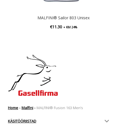
MALFINI® Sailor 803 Unisex
€
11.30
+ KM 24%
Home
»
Malfini
»
MALFINI® Fusion 163 Men’s
KÄSITÖÖRIISTAD