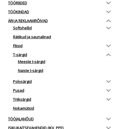
TÖÖRIIDED
TÖÖKINDAD
ÄRI JA REKLAAMRÕIVAD
Softshellid
Rätikud ja saunalinad
Fliisid
T-särgid
Meeste t-särgid
Naiste t-särgid
Polosärgid
Pusad
Triiksärgid
Nokamütsid
TÖÖJALANÕUD
ISIKUKAITSEVAHENDID (IKV, PPE)