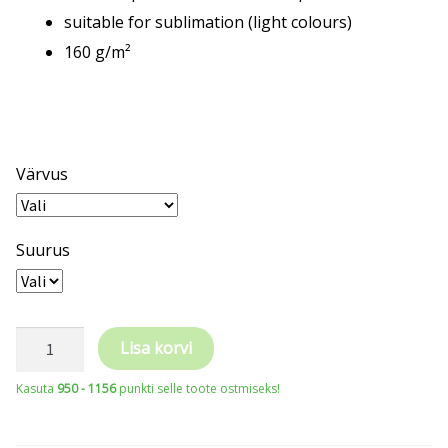
suitable for sublimation (light colours)
160 g/m²
Värvus
Suurus
MALFINI®
Lisa korvi
Fusion
Kasuta
950 - 1156
punkti selle toote ostmiseks!
163
Men’s