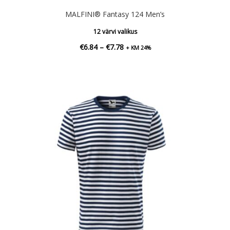
MALFINI® Fantasy 124 Men’s
12 värvi valikus
Hinnavahemik:
€
6.84
–
€
7.78
+ KM 24%
€6.84
kuni
€7.78