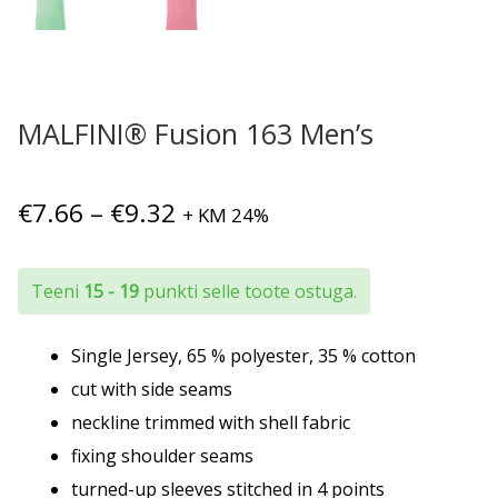
MALFINI® Fusion 163 Men’s
Hinnavahemik:
€
7.66
–
€
9.32
+ KM 24%
€7.66
kuni
Teeni
15 - 19
punkti selle toote ostuga.
€9.32
Single Jersey, 65 % polyester, 35 % cotton
cut with side seams
neckline trimmed with shell fabric
fixing shoulder seams
turned-up sleeves stitched in 4 points