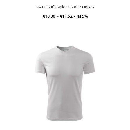
MALFINI® Sailor LS 807 Unisex
Hinnavahemik:
€
10.36
–
€
11.52
+ KM 24%
€10.36
kuni
€11.52