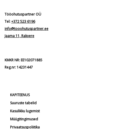
Tööohutuspartner OÜ
Tel:
+372 523 6196
info@tooohutuspartner.ee
Jaama 11, Rakvere
KMKR NR: EE102071885
Reg.nr: 14231447
KAPITEENUS
Suuruste tabelid
Kasulikku lugemist
Müügitingimused
Privaatsuspoliitika