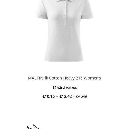
MALFINI® Cotton Heavy 216 Women’s
12 värvi valikus
Hinnavahemik:
€
10.16
–
€
12.42
+ KM 24%
€10.16
kuni
€12.42