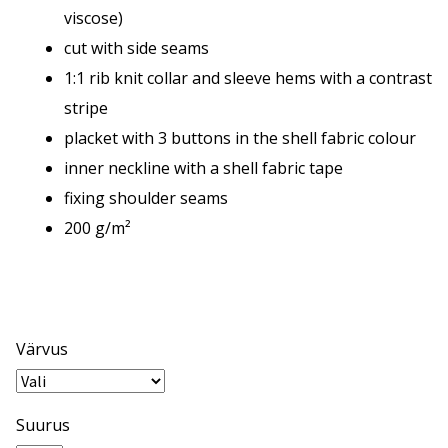
viscose)
cut with side seams
1:1 rib knit collar and sleeve hems with a contrast
stripe
placket with 3 buttons in the shell fabric colour
inner neckline with a shell fabric tape
fixing shoulder seams
200 g/m²
Värvus
Suurus