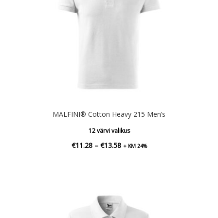
MALFINI® Cotton Heavy 215 Men’s
12 värvi valikus
Hinnavahemik:
€
11.28
–
€
13.58
+ KM 24%
€11.28
kuni
€13.58