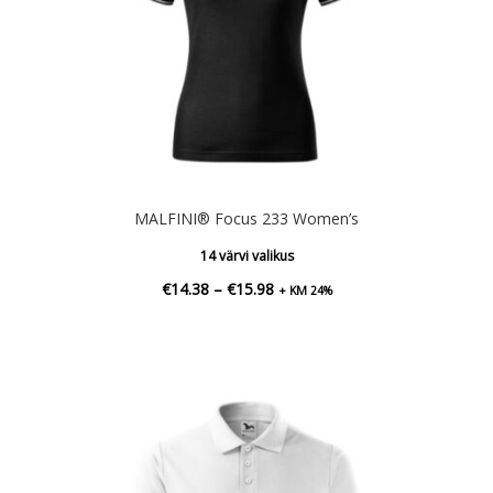
MALFINI® Focus 233 Women’s
14 värvi valikus
Hinnavahemik:
€
14.38
–
€
15.98
+ KM 24%
€14.38
kuni
€15.98