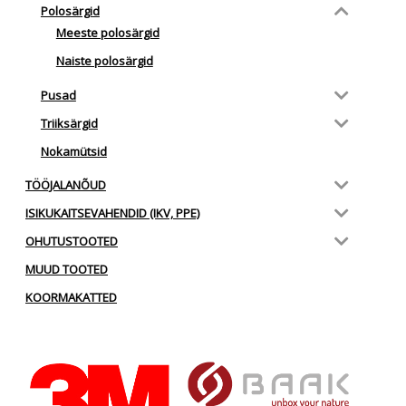
Polosärgid
Meeste polosärgid
Naiste polosärgid
Pusad
Triiksärgid
Nokamütsid
TÖÖJALANÕUD
ISIKUKAITSEVAHENDID (IKV, PPE)
OHUTUSTOOTED
MUUD TOOTED
KOORMAKATTED