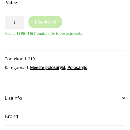
MALFINI®
Lisa korvi
Urban
Kasuta
1396 - 1637
punkti selle toote ostmiseks!
219
Men’s
kogus
Tootekood:
219
Kategooriad:
Meeste polosärgid
,
Polosärgid
Lisainfo
Brand