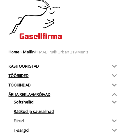
Home
»
Malfini
»
MALFINI® Urban 219 Men’s
KÄSITÖÖRIISTAD
TÖÖRIIDED
TÖÖKINDAD
ÄRI JA REKLAAMRÕIVAD
Softshellid
Rätikud ja saunalinad
Fliisid
T-särgid