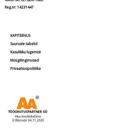
Reg.nr: 14231447
KAPITEENUS
Suuruste tabelid
Kasulikku lugemist
Müügitingimused
Privaatsuspoliitika