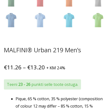
MALFINI® Urban 219 Men’s
Hinnavahemik:
€
11.26
–
€
13.20
+ KM 24%
€11.26
kuni
Teeni
23 - 26
punkti selle toote ostuga.
€13.20
Pique, 65 % cotton, 35 % polyester (composition
of colour 12 may differ – 85 % cotton, 15 %