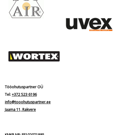
Tööohutuspartner OÜ
Tel:
+372 523 6196
info@tooohutuspartner.ee
Jaama 11, Rakvere
KMKR NR: EE102071885