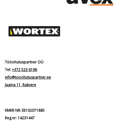
Tööohutuspartner OÜ
Tel:
+372 523 6196
info@tooohutuspartner.ee
Jaama 11, Rakvere
KMKR NR: EE102071885
Reg.nr: 14231447