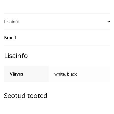
TG
kogus
Lisainfo
Brand
Lisainfo
Värvus
white, black
Seotud tooted