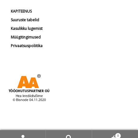
KAPITEENUS
Suuruste tabelid
Kasulikku lugemist
Müügitingimused
Privaatsuspoliitika
© Tööohutuspartner 2026
0