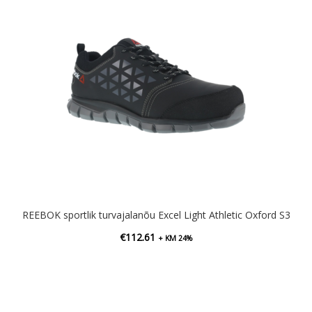
REEBOK sportlik turvajalanõu Excel Light Athletic Oxford S3
€
112.61
+ KM 24%