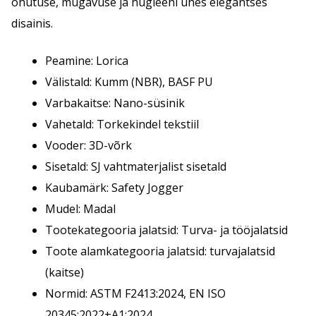
ohutuse, mugavuse ja hügieeni ühes elegantses
disainis.
Peamine: Lorica
Välistald: Kumm (NBR), BASF PU
Varbakaitse: Nano-süsinik
Vahetald: Torkekindel tekstiil
Vooder: 3D-võrk
Sisetald: SJ vahtmaterjalist sisetald
Kaubamärk: Safety Jogger
Mudel: Madal
Tootekategooria jalatsid: Turva- ja tööjalatsid
Toote alamkategooria jalatsid: turvajalatsid
(kaitse)
Normid: ASTM F2413:2024, EN ISO
20345:2022+A1:2024