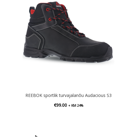
REEBOK sportlik turvajalanõu Audacious S3
€
99.00
+ KM 24%