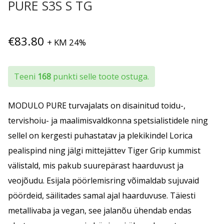
PURE S3S S TG
€
83.80
+ KM 24%
Teeni
168
punkti selle toote ostuga.
MODULO PURE turvajalats on disainitud toidu-,
tervishoiu- ja maalimisvaldkonna spetsialistidele ning
sellel on kergesti puhastatav ja plekikindel Lorica
pealispind ning jälgi mittejättev Tiger Grip kummist
välistald, mis pakub suurepärast haarduvust ja
veojõudu. Esijala pöörlemisring võimaldab sujuvaid
pöördeid, säilitades samal ajal haarduvuse. Täiesti
metallivaba ja vegan, see jalanõu ühendab endas