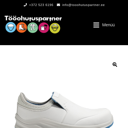
+372 523 6196
info@tooohutuspartner.ee
Menüü
PROGRAMMIST
, LOGOD