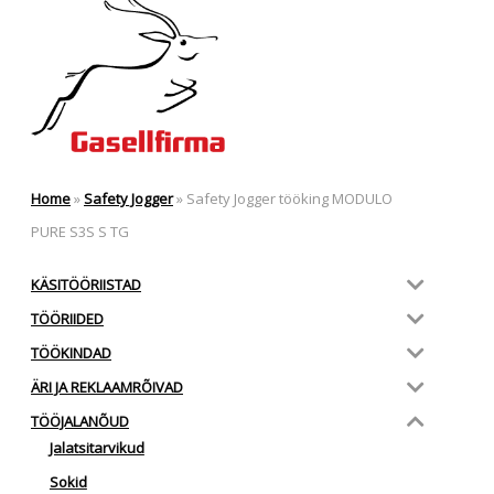
Home
»
Safety Jogger
»
Safety Jogger tööking MODULO
PURE S3S S TG
KÄSITÖÖRIISTAD
TÖÖRIIDED
TÖÖKINDAD
ÄRI JA REKLAAMRÕIVAD
TÖÖJALANÕUD
Jalatsitarvikud
Sokid