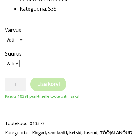
Kategooria: S3S
Värvus
Suurus
Safety
Lisa korvi
Jogger
Kasuta
10391
punkti selle toote ostmiseks!
tööking
MODULO
PURE
Tootekood:
013378
S3S
Kategooriad:
Kingad, sandaalid, ketsid, tossud
,
TÖÖJALANÕUD
S