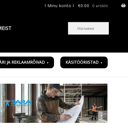
l Minu konto l
€
0.00
0 artiklit
MEIST
ÄRI JA REKLAAMRÕIVAD
KÄSITÖÖRIISTAD