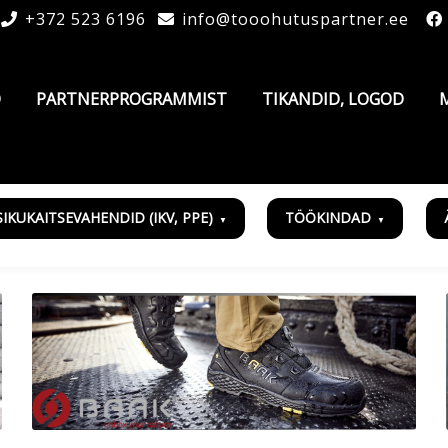
+372 523 6196
info@tooohutuspartner.ee
D
PARTNERPROGRAMMIST
TIKANDID, LOGOD
SIKUKAITSEVAHENDID (IKV, PPE)
TÖÖKINDAD