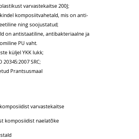
plastikust varvastekaitse 200J;
kindel komposiitvahetald, mis on anti-
etiline ning soojustatud;
ld on antistaatiline, antibakteriaalne ja
omiline PU vaht.
te küljel YKK lukk;
O 20345:2007 SRC;
tud Prantsusmaal
komposiidist varvastekaitse
st komposiidist naelatõke
istald