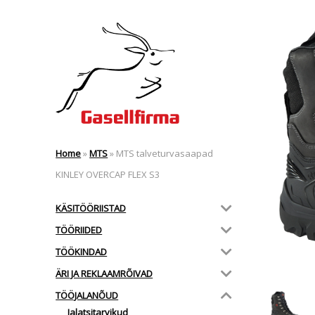
Home
»
MTS
»
MTS talveturvasaapad
KINLEY OVERCAP FLEX S3
KÄSITÖÖRIISTAD
TÖÖRIIDED
TÖÖKINDAD
ÄRI JA REKLAAMRÕIVAD
TÖÖJALANÕUD
Jalatsitarvikud